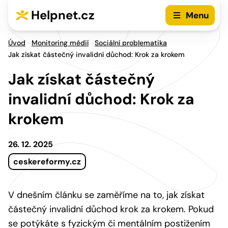
Přejít na hlavní menu
Přejít na obsah
Helpnet.cz
Menu
Úvod
Monitoring médií
Sociální problematika
Jak získat částečný invalidní důchod: Krok za krokem
Jak získat částečný
invalidní důchod: Krok za
krokem
26. 12. 2025
ceskereformy.cz
V dnešním článku se zaměříme na to, jak získat
částečný invalidní důchod krok za krokem. Pokud
se potýkáte s fyzickým či mentálním postižením