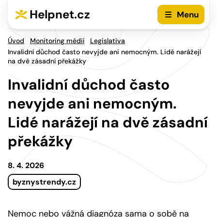
Přejít na hlavní menu
Přejít na obsah
Helpnet.cz
Menu
Úvod
Monitoring médií
Legislativa
Invalidní důchod často nevyjde ani nemocným. Lidé narážejí
na dvě zásadní překážky
Invalidní důchod často
nevyjde ani nemocným.
Lidé narážejí na dvě zásadní
překážky
8. 4. 2026
byznystrendy.cz
Nemoc nebo vážná diagnóza sama o sobě na