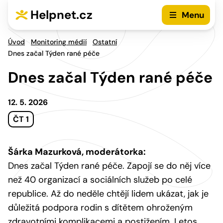
Přejít na hlavní menu
Přejít na obsah
Helpnet.cz
Menu
Úvod
Monitoring médií
Ostatní
Dnes začal Týden rané péče
Dnes začal Týden rané péče
12. 5. 2026
ČT 1
Šárka Mazurková, moderátorka:
Dnes začal Týden rané péče. Zapojí se do něj více
než 40 organizací a sociálních služeb po celé
republice. Až do neděle chtějí lidem ukázat, jak je
důležitá podpora rodin s dítětem ohroženým
zdravotními komplikacemi a postižením. Letos