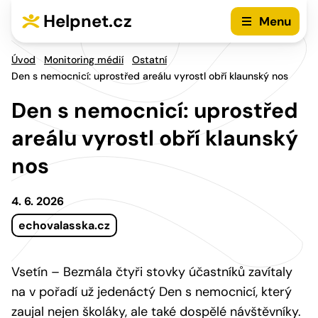
Přejít na hlavní menu
Přejít na obsah
Helpnet.cz
Menu
Úvod
Monitoring médií
Ostatní
Den s nemocnicí: uprostřed areálu vyrostl obří klaunský nos
Den s nemocnicí: uprostřed
areálu vyrostl obří klaunský
nos
4. 6. 2026
echovalasska.cz
Vsetín – Bezmála čtyři stovky účastníků zavítaly
na v pořadí už jedenáctý Den s nemocnicí, který
zaujal nejen školáky, ale také dospělé návštěvníky.