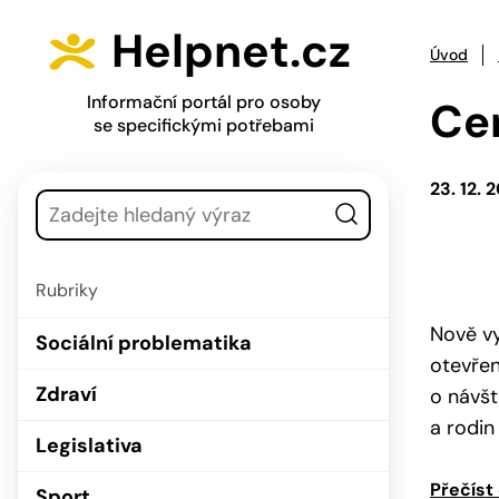
Přejít na hlavní menu
Přejít na obsah
Helpnet.cz
Úvod
Informační portál pro osoby
Cen
se specifickými potřebami
Vyhledávání
23. 12. 
Rubriky
Nově v
Sociální problematika
otevřen
Zdraví
o návšt
a rodin
Legislativa
Přečíst
Sport