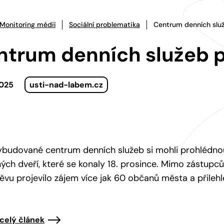
Monitoring médií
Sociální problematika
Centrum denních služ
trum denních služeb př
2025
usti-nad-labem.cz
ybudované centrum denních služeb si mohli prohlédn
ých dveří, které se konaly 18. prosince. Mimo zástupc
ěvu projevilo zájem více jak 60 občanů města a přilehl
 celý článek