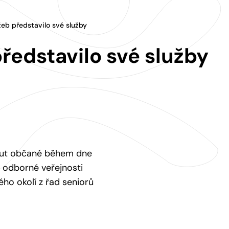
eb představilo své služby
edstavilo své služby
out občané během dne
ů odborné veřejnosti
ého okolí z řad seniorů