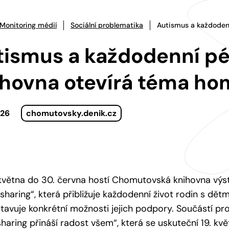
Monitoring médií
Sociální problematika
Autismus a každoden
tismus a každodenní p
ihovna otevírá téma ho
026
chomutovsky.denik.cz
května do 30. června hostí Chomutovská knihovna výs
haring“, která přibližuje každodenní život rodin s dět
tavuje konkrétní možnosti jejich podpory. Součástí p
aring přináší radost všem“, která se uskuteční 19. kv