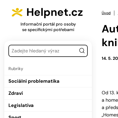
Přejít na hlavní menu
Přejít na obsah
Helpnet.cz
Úvod
Informační portál pro osoby
Au
se specifickými potřebami
kn
Vyhledávání
14. 5. 2
Rubriky
Sociální problematika
Od 13. 
Zdraví
a homes
Legislativa
a předs
„Homesh
Sport