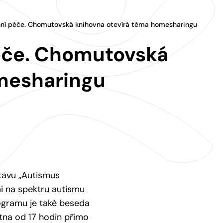
ní péče. Chomutovská knihovna otevírá téma homesharingu
éče. Chomutovská
mesharingu
tavu „Autismus
mi na spektru autismu
rogramu je také beseda
ětna od 17 hodin přímo