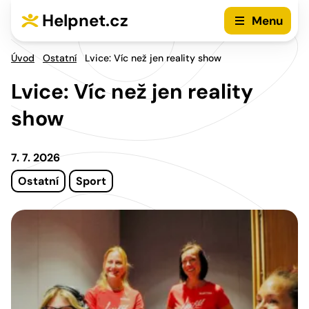
Přejít na hlavní menu
Přejít na obsah
Helpnet.cz
Menu
Úvod
Ostatní
Lvice: Víc než jen reality show
Lvice: Víc než jen reality
show
7. 7. 2026
Ostatní
Sport