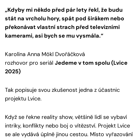
„Kdyby mi někdo před pár lety řekl, že budu
stát na vrcholu hory, spát pod širákem nebo
překonávat vlastní strach před televizními
kamerami, asi bych se mu vysmála.“
Karolína Anna Mökl Dvořáčková
rozhovor pro seriál
Jedeme v tom spolu (Lvice
2025)
Tak popisuje svou zkušenost jedna z účastnic
projektu Lvice.
Když se řekne reality show, většině lidí se vybaví
intriky, konflikty nebo boj o vítězství. Projekt Lvice
se ale vydává úplně jinou cestou. Místo vyřazování