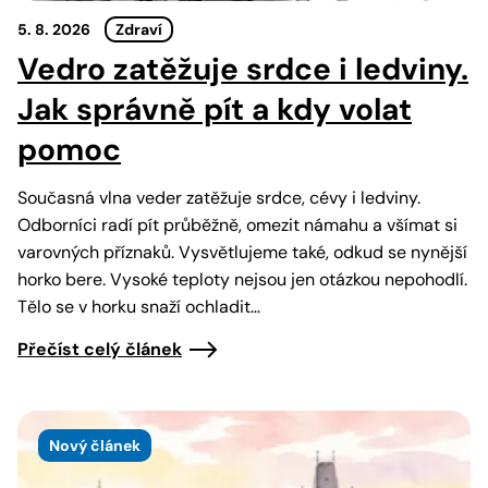
5. 8. 2026
Zdraví
Vedro zatěžuje srdce i ledviny.
Jak správně pít a kdy volat
pomoc
Současná vlna veder zatěžuje srdce, cévy i ledviny.
Odborníci radí pít průběžně, omezit námahu a všímat si
varovných příznaků. Vysvětlujeme také, odkud se nynější
horko bere. Vysoké teploty nejsou jen otázkou nepohodlí.
Tělo se v horku snaží ochladit…
Přečíst celý článek
Nový článek