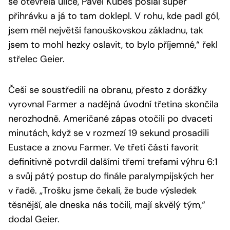
se otevřela ulice, Pavel Kubeš poslal super
přihrávku a já to tam doklepl. V rohu, kde padl gól,
jsem měl největší fanouškovskou základnu, tak
jsem to mohl hezky oslavit, to bylo příjemné
,“ řekl
střelec Geier.
Češi se soustředili na obranu, přesto z dorážky
vyrovnal Farmer a nadějná úvodní třetina skončila
nerozhodně. Američané zápas otočili po dvaceti
minutách, když se v rozmezí 19 sekund prosadili
Eustace a znovu Farmer. Ve třetí části favorit
definitivně potvrdil dalšími třemi trefami výhru 6:1
a svůj pátý postup do finále paralympijských her
v řadě. „
Trošku jsme čekali, že bude výsledek
těsnější, ale dneska nás točili, mají skvělý tým
,“
dodal Geier.