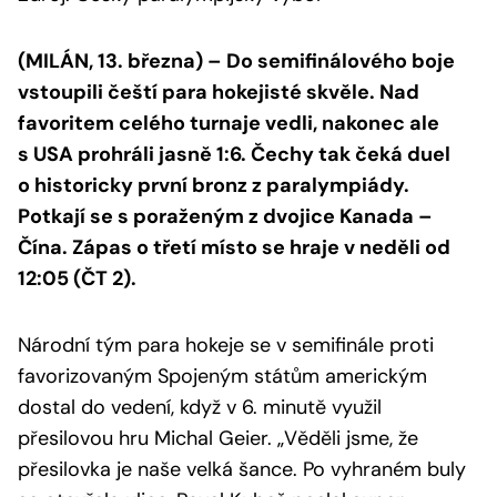
(MILÁN, 13. března) – Do semifinálového boje
vstoupili čeští para hokejisté skvěle. Nad
favoritem celého turnaje vedli, nakonec ale
s USA prohráli jasně 1:6. Čechy tak čeká duel
o historicky první bronz z paralympiády.
Potkají se s poraženým z dvojice Kanada –
Čína. Zápas o třetí místo se hraje v neděli od
12:05 (ČT 2).
Národní tým para hokeje se v semifinále proti
favorizovaným Spojeným státům americkým
dostal do vedení, když v 6. minutě využil
přesilovou hru Michal Geier. „
Věděli jsme, že
přesilovka je naše velká šance. Po vyhraném buly