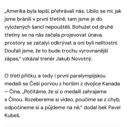
„
Amerika byla lepší, přehrávali nás. Líbilo se mi, jak
jsme bránili v první třetině, tam jsme je do
vyložených šancí nepouštěli. Bohužel od druhé
třetiny se na nás začala projevovat únava,
prostory se začalyi odkrývat a oni byli nelítostní.
Doufali jsme, že to bude trochu vyrovnanější
zápas
,“ vzkázal trenér Jakub Novotný.
O třetí příčku, a tedy i první paralympijskou
medaili se Češi porvou z horším z dvojice Kanada
– Čína. „
Počítáme, že si o medaili zahrajeme
s Čínou. Rozebereme si video, poučíme se z chyb,
odpočineme si a půjdeme na ně,
“ dodal bek Pavel
Kubeš.