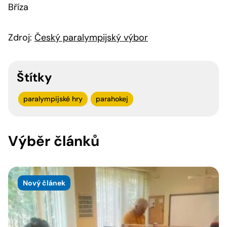
Bříza
Zdroj:
Český paralympijský výbor
Štítky
paralympijské hry
parahokej
Výběr článků
Nový článek