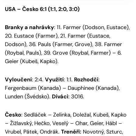
USA – Česko 6:1 (1:1, 2:0, 3:0)
Branky a nahrávky
: 11. Farmer (Dodson, Eustace),
20. Eustace (Farmer), 21. Farmer (Eustace,
Dodson), 36. Pauls (Farmer, Grove), 38. Farmer
(Roybal, Pauls), 39. Grove (Roybal, Farmer) – 6.
Geier (Kubeš, Kapko).
Vyloučení
: 2:4.
Využití
: 1:1.
Rozhodčí
:
Fergenbaum (Kanada) – Dauphinee (Kanada),
Lunden (Švédsko).
Diváci
: 3016.
Česko
: Sedláček – Zelinka, Doležal, Kubeš, Kapko
– Žižlavský, Hečko, Veselý – Ohar, Geier, Hábl –
Vrubel, Pátek, Ondrák.
Trenéři:
Novotný, Szturc,