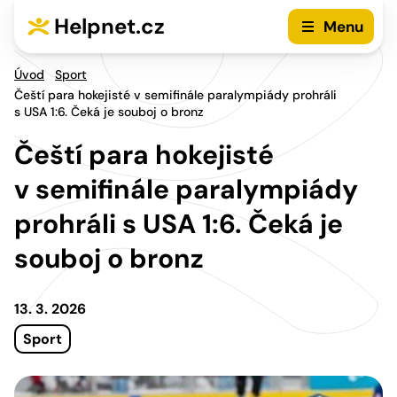
Přejít na hlavní menu
Přejít na obsah
Helpnet.cz
Menu
Úvod
Sport
Čeští para hokejisté v semifinále paralympiády prohráli
s USA 1:6. Čeká je souboj o bronz
Čeští para hokejisté
v semifinále paralympiády
prohráli s USA 1:6. Čeká je
souboj o bronz
13. 3. 2026
Sport