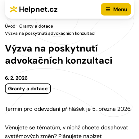
Přejít na hlavní menu
Přejít na obsah
Helpnet.cz
Menu
Úvod
Granty a dotace
Výzva na poskytnutí advokačních konzultací
Výzva na poskytnutí
advokačních konzultací
6. 2. 2026
Granty a dotace
Termín pro odevzdání přihlášek je 5. března 2026.
Věnujete se tématům, v nichž chcete dosahovat
systémových změn? Plánujete nabízet