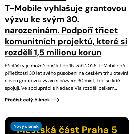
T-Mobile vyhlašuje grantovou
výzvu ke svým 30.
narozeninám. Podpoří třicet
komunitních projektů, které si
rozdělí 1,5 milionu korun
Přihlášky je možné posílat do 15. září 2026. T-Mobile při
příležitosti 30 let svého působení na českém trhu otevírá
novou grantovou výzvu s názvem 30 míst, kde se lidé
spojují. Ve spolupráci s Nadace Via rozdělí celkem…
Přečíst celý článek
Nový článek
Městská část Praha 5