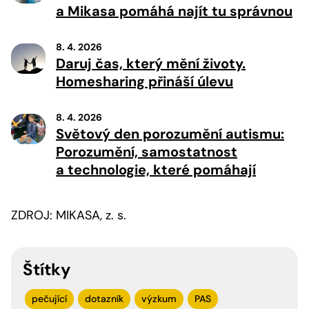
a Mikasa pomáhá najít tu správnou
8. 4. 2026
Daruj čas, který mění životy.
Homesharing přináší úlevu
8. 4. 2026
Světový den porozumění autismu:
Porozumění, samostatnost
a technologie, které pomáhají
ZDROJ: MIKASA, z. s.
Štítky
pečující
dotazník
výzkum
PAS