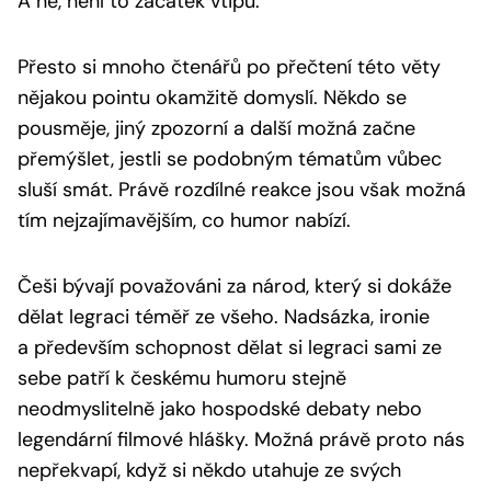
A ne, není to začátek vtipu.
Přesto si mnoho čtenářů po přečtení této věty
nějakou pointu okamžitě domyslí. Někdo se
pousměje, jiný zpozorní a další možná začne
přemýšlet, jestli se podobným tématům vůbec
sluší smát. Právě rozdílné reakce jsou však možná
tím nejzajímavějším, co humor nabízí.
Češi bývají považováni za národ, který si dokáže
dělat legraci téměř ze všeho. Nadsázka, ironie
a především schopnost dělat si legraci sami ze
sebe patří k českému humoru stejně
neodmyslitelně jako hospodské debaty nebo
legendární filmové hlášky. Možná právě proto nás
nepřekvapí, když si někdo utahuje ze svých