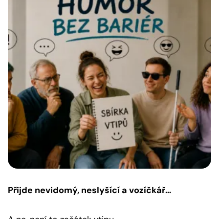
Přijde nevidomý, neslyšící a vozíčkář…