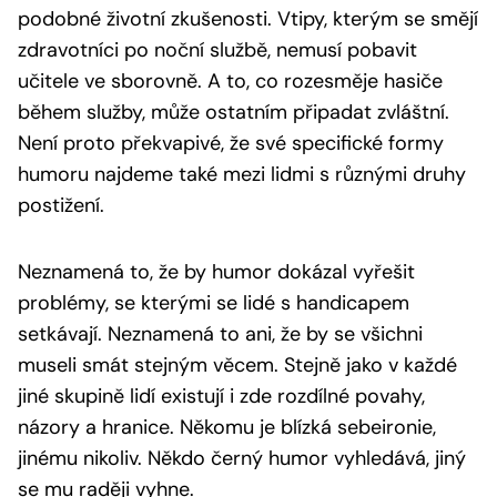
podobné životní zkušenosti. Vtipy, kterým se smějí
zdravotníci po noční službě, nemusí pobavit
učitele ve sborovně. A to, co rozesměje hasiče
během služby, může ostatním připadat zvláštní.
Není proto překvapivé, že své specifické formy
humoru najdeme také mezi lidmi s různými druhy
postižení.
Neznamená to, že by humor dokázal vyřešit
problémy, se kterými se lidé s handicapem
setkávají. Neznamená to ani, že by se všichni
museli smát stejným věcem. Stejně jako v každé
jiné skupině lidí existují i zde rozdílné povahy,
názory a hranice. Někomu je blízká sebeironie,
jinému nikoliv. Někdo černý humor vyhledává, jiný
se mu raději vyhne.