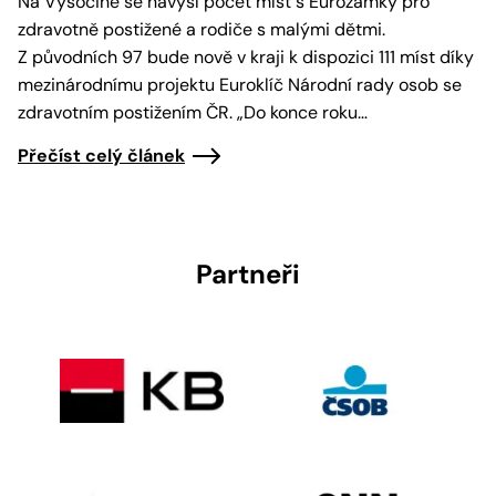
Na Vysočině se navýší počet míst s Eurozámky pro
zdravotně postižené a rodiče s malými dětmi.
Z původních 97 bude nově v kraji k dispozici 111 míst díky
mezinárodnímu projektu Euroklíč Národní rady osob se
zdravotním postižením ČR. „Do konce roku…
Přečíst celý článek
Partneři