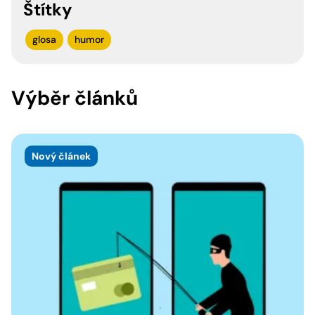
Štítky
glosa
humor
Výběr článků
Nový článek