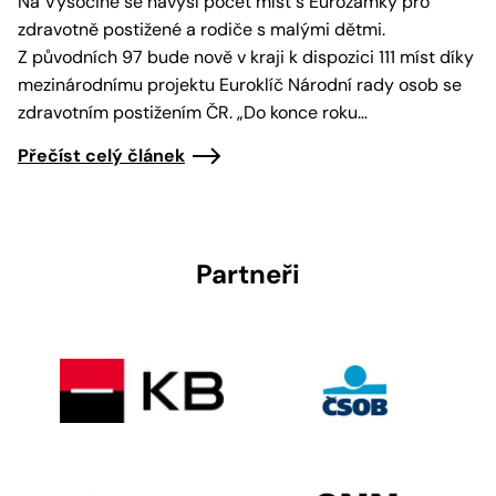
Na Vysočině se navýší počet míst s Eurozámky pro
zdravotně postižené a rodiče s malými dětmi.
Z původních 97 bude nově v kraji k dispozici 111 míst díky
mezinárodnímu projektu Euroklíč Národní rady osob se
zdravotním postižením ČR. „Do konce roku…
Přečíst celý článek
Partneři