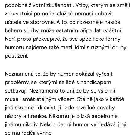
podobné životní zkušenosti. Vtipy, kterým se smějí
zdravotníci po noční službě, nemusí pobavit
učitele ve sborovně. A to, co rozesměje hasiče
během služby, může ostatním připadat zvláštní.
Není proto překvapivé, že své specifické formy
humoru najdeme také mezi lidmi s různými druhy
postižení.
Neznamená to, že by humor dokázal vyřešit
problémy, se kterými se lidé s handicapem
setkávají. Neznamená to ani, že by se všichni
museli smát stejným věcem. Stejně jako v každé
jiné skupině lidí existují i zde rozdílné povahy,
názory a hranice. Někomu je blízká sebeironie,
jinému nikoliv. Někdo černý humor vyhledává, jiný
se mu raději vyhne.