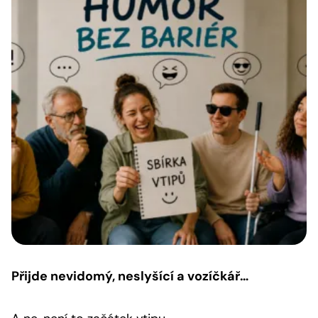
Přijde nevidomý, neslyšící a vozíčkář…