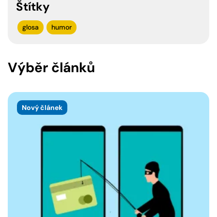
Štítky
glosa
humor
Výběr článků
Nový článek