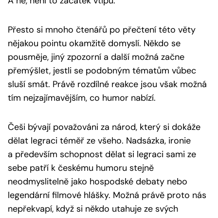
A ne, není to začátek vtipu.
Přesto si mnoho čtenářů po přečtení této věty
nějakou pointu okamžitě domyslí. Někdo se
pousměje, jiný zpozorní a další možná začne
přemýšlet, jestli se podobným tématům vůbec
sluší smát. Právě rozdílné reakce jsou však možná
tím nejzajímavějším, co humor nabízí.
Češi bývají považováni za národ, který si dokáže
dělat legraci téměř ze všeho. Nadsázka, ironie
a především schopnost dělat si legraci sami ze
sebe patří k českému humoru stejně
neodmyslitelně jako hospodské debaty nebo
legendární filmové hlášky. Možná právě proto nás
nepřekvapí, když si někdo utahuje ze svých