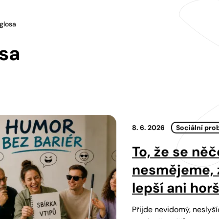
glosa
sa
8. 6. 2026
Sociální pro
To, že se n
nesmějeme, 
lepší ani horší
Přijde nevidomý, neslyšíc