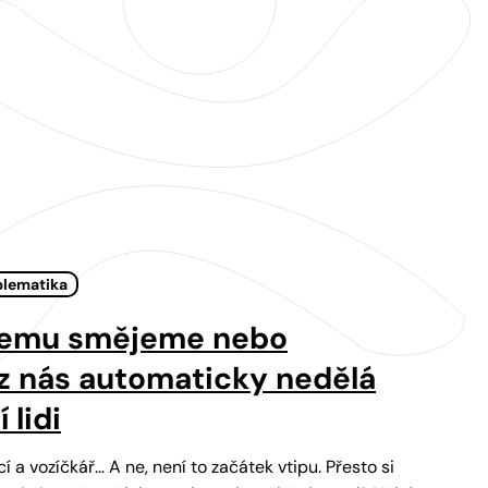
blematika
ěčemu smějeme nebo
z nás automaticky nedělá
 lidi
í a vozíčkář… A ne, není to začátek vtipu. Přesto si