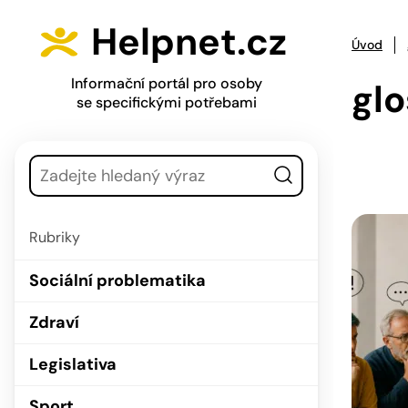
Přejít na hlavní menu
Přejít na obsah
Helpnet.cz
Úvod
Informační portál pro osoby
glo
se specifickými potřebami
Vyhledávání
Rubriky
Sociální problematika
Zdraví
Legislativa
Sport