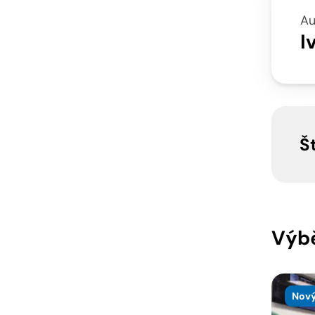
Au
I
Š
Výbě
Nový