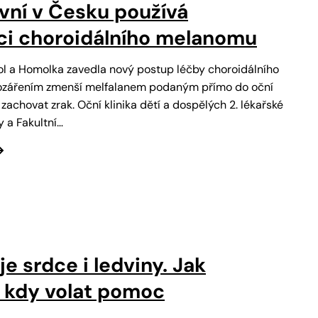
rvní v Česku používá
i choroidálního melanomu
l a Homolka zavedla nový postup léčby choroidálního
ozářením zmenší melfalanem podaným přímo do oční
achovat zrak. Oční klinika dětí a dospělých 2. lékařské
y a Fakultní…
e srdce i ledviny. Jak
a kdy volat pomoc