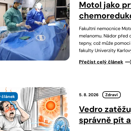
Motol jako p
chemoredukc
Fakultní nemocnice Moto
melanomu. Nádor před 
tepny, což může pomoci z
fakulty Univerzity Karlov
Přečíst celý článek
5. 8. 2026
Zdraví
 článek
Vedro zatěžuj
správně pít 