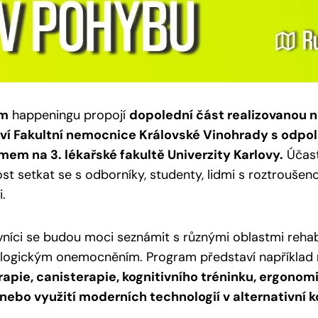
am
happeningu propojí
dopolední část realizovanou n
tví Fakultní nemocnice Královské Vinohrady s odp
mem na 3. lékařské fakultě Univerzity Karlovy.
Účast
tost setkat se s odborníky, studenty, lidmi s roztroušeno
i.
níci se budou moci seznámit s různými oblastmi rehabi
ologickým onemocněním. Program představí například
apie, canisterapie, kognitivního tréninku, ergonom
 nebo využití moderních technologií v alternativní