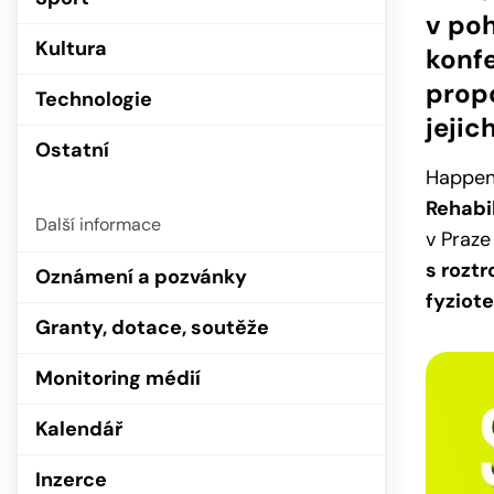
v po
Kultura
konfe
propo
Technologie
jejic
Ostatní
Happen
Rehabil
Další informace
v Praze
s rozt
Oznámení a pozvánky
fyziote
Granty, dotace, soutěže
Monitoring médií
Kalendář
Inzerce