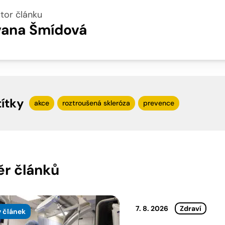
tor článku
vana Šmídová
títky
akce
roztroušená skleróza
prevence
r článků
7. 8. 2026
Zdraví
 článek