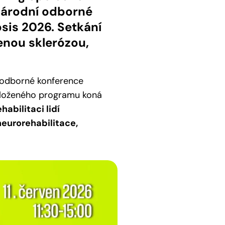
národní odborné
osis 2026. Setkání
šenou sklerózou,
 odborné konference
řiloženého programu koná
ehabilitaci lidí
neurorehabilitace,