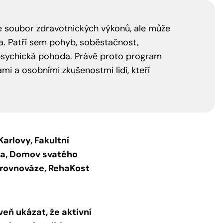
e soubor zdravotnických výkonů, ale může
. Patří sem pohyb, soběstačnost,
i psychická pohoda. Právě proto program
mi a osobními zkušenostmi lidí, kteří
Karlovy, Fakultní
aha, Domov svatého
v rovnováze, RehaKost
eň ukázat, že aktivní