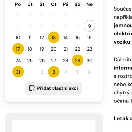
Po
Út
St
Čt
Pá
So
Ne
Součás
27
28
29
30
31
1
2
napřík
jemnou 
3
4
5
6
7
8
9
elektr
10
11
12
13
14
15
16
vozíku
17
18
19
20
21
22
23
Důleži
24
25
26
27
28
29
30
inform
31
1
2
3
4
5
6
s roztr
nebo k
Přidat vlastní akci
chytrýc
očima, 
Leták 