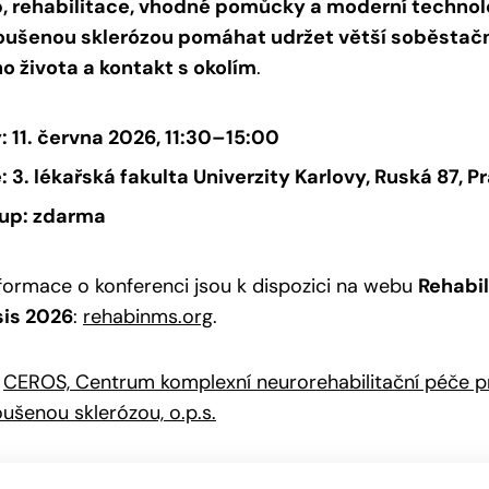
p, rehabilitace, vhodné pomůcky a moderní techno
roušenou sklerózou pomáhat udržet větší soběstačn
o života a kontakt s okolím
.
: 11. června 2026, 11:30–15:00
: 3. lékařská fakulta Univerzity Karlovy, Ruská 87, P
up: zdarma
nformace o konferenci jsou k dispozici na webu
Rehabil
sis 2026
:
rehabinms.org
.
:
CEROS, Centrum komplexní neurorehabilitační péče 
oušenou sklerózou, o.p.s.