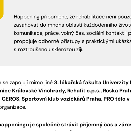
Happening připomene, že rehabilitace není pouz
zasahovat do mnoha oblastí každodenního života
komunikace, práce, volný čas, sociální kontakt 
propojuje odborné přístupy s praktickými ukázka
s roztroušenou sklerózou žijí.
 se zapojují mimo jiné
3. lékařská fakulta Univerzity 
ice Královské Vinohrady, Rehafit o.p.s., Roska Pr
, CEROS, Sportovní klub vozíčkářů Praha, PRO tělo 
 organizace.
happeningu je společně strávit příjemný čas a zárov