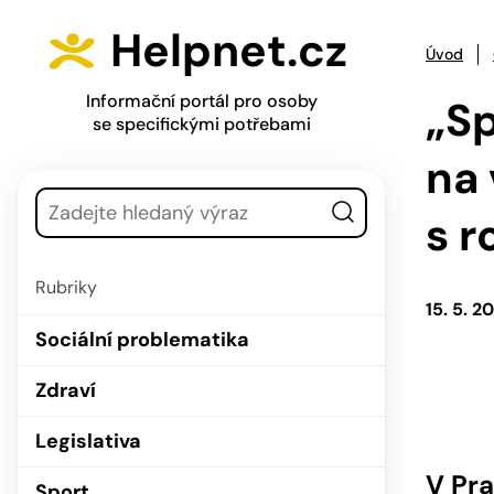
Přejít na hlavní menu
Přejít na obsah
Helpnet.cz
Úvod
Informační portál pro osoby
„S
se specifickými potřebami
na 
Vyhledávání
s r
Rubriky
15. 5. 2
Sociální problematika
Zdraví
Legislativa
V Pra
Sport