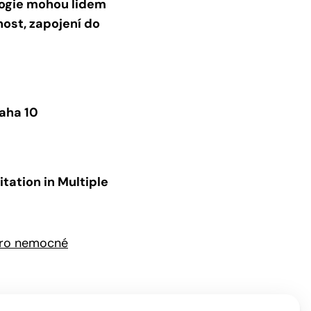
logie mohou lidem
ost, zapojení do
raha 10
itation in Multiple
pro nemocné