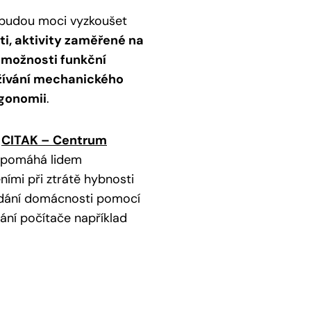
i budou moci vyzkoušet
i, aktivity zaměřené na
i
možnosti funkční
užívání mechanického
rgonomii
.
CITAK – Centrum
ý pomáhá lidem
ími při ztrátě hybnosti
ádání domácnosti pomocí
ání počítače například