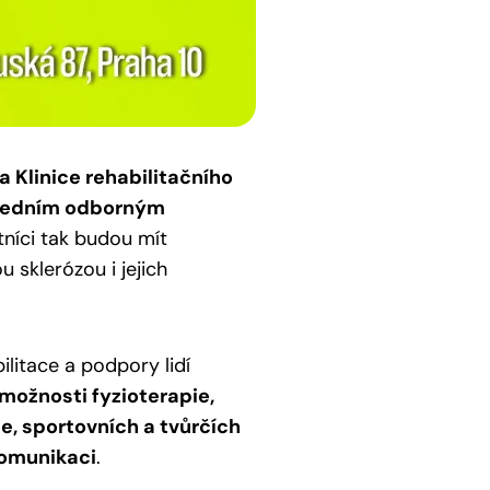
a Klinice rehabilitačního
oledním odborným
níci tak budou mít
u sklerózou i jejich
litace a podpory lidí
možnosti fyzioterapie,
ie, sportovních a tvůrčích
 komunikaci
.