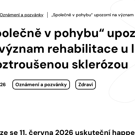
Oznámení a pozvánky
„Společně v pohybu“ upozorní na význam re
polečně v pohybu“ upoz
význam rehabilitace u l
oztroušenou sklerózou
026
Oznámení a pozvánky
Zdraví
ze se 11. června 2026 uskuteční happ