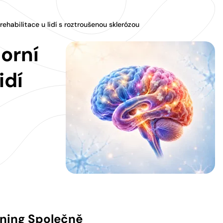
habilitace u lidí s roztroušenou sklerózou
orní
idí
ening Společně