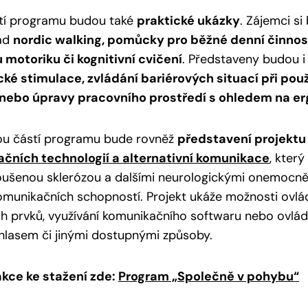
tí programu budou také
praktické ukázky
. Zájemci s
lad
nordic walking, pomůcky pro běžné denní činnost
motoriku či kognitivní cvičení
. Představeny budou 
ické stimulace, zvládání bariérových situací při po
 nebo úpravy pracovního prostředí s ohledem na e
tou částí programu bude rovněž
představení projektu
ačních technologií a alternativní komunikace
, kter
oušenou sklerózou a dalšími neurologickými onemocněn
omunikačních schopností. Projekt ukáže možnosti ovl
h prvků, využívání komunikačního softwaru nebo ovlád
hlasem či jinými dostupnými způsoby.
akce ke stažení zde:
Program „Společně v pohybu“