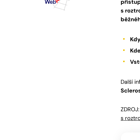
přístu
s rozt
běžnéh
Kdy
Kde
Vst
Další i
Sclero
ZDROJ
s roztr