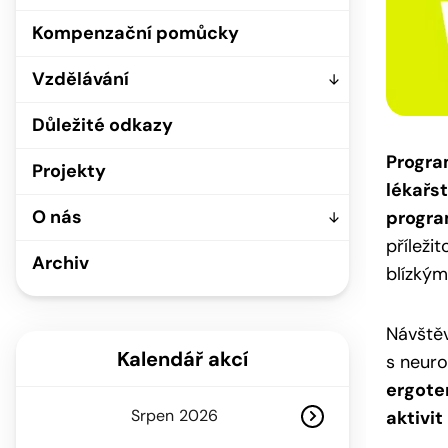
Kompenzační pomůcky
Vzdělávání
Důležité odkazy
Progr
Projekty
lékařs
O nás
progra
příleži
Archiv
blízkým
Návštěv
Kalendář akcí
s neur
ergoter
Srpen
aktivit