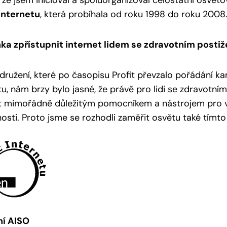
 že jsem inicioval a spoluorganizoval celostátní osv
internetu
, která probíhala od roku 1998 do roku 2008
ka zpřístupnit internet lidem se zdravotním posti
družení, které po časopisu Profit převzalo pořádání 
tu, nám brzy bylo jasné, že právě pro lidi se zdravotn
t mimořádně důležitým pomocníkem a nástrojem pro v
osti. Proto jsme se rozhodli zaměřit osvětu také tímt
ní AISO