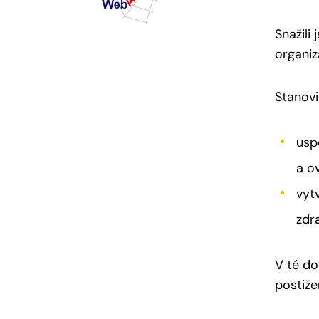
Snažili
organiz
Stanovil
usp
a o
vyt
zdra
V té do
postiže