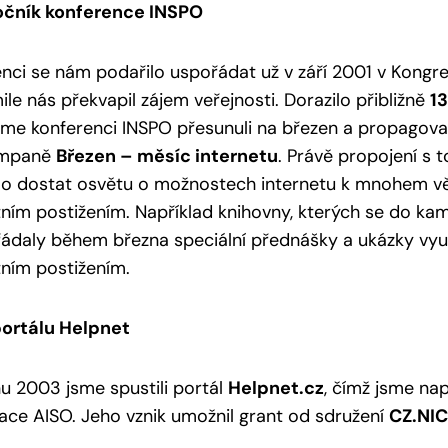
ročník konference INSPO
nci se nám podařilo uspořádat už v září 2001 v Kongr
ile nás překvapil zájem veřejnosti. Dorazilo přibližně
1
me konferenci INSPO přesunuli na březen a propagovali 
ampaně
Březen – měsíc internetu
. Právě propojení s
o dostat osvětu o možnostech internetu k mnohem vět
ním postižením. Například knihovny, kterých se do kam
řádaly během března speciální přednášky a ukázky využ
ním postižením.
portálu Helpnet
u 2003 jsme spustili portál
Helpnet.cz
, čímž jsme napl
ace AISO. Jeho vznik umožnil grant od sdružení
CZ.NIC