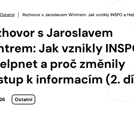
Ostatní
Rozhovor s Jaroslavem Wintrem: Jak vznikly INSPO a Help
zhovor s Jaroslavem
trem: Jak vznikly INS
elpnet a proč změnily
stup k informacím (2. dí
026
Ostatní