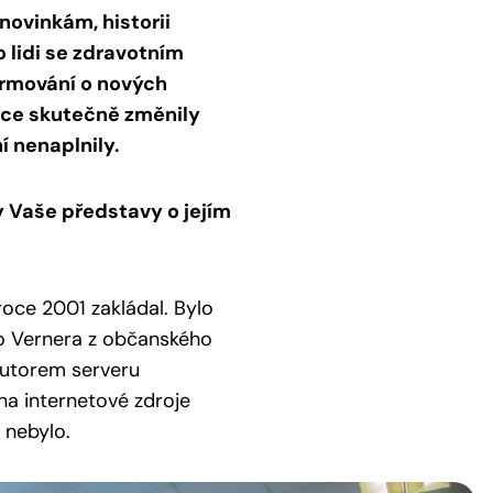
novinkám, historii
lidi se zdravotním
formování o nových
vace skutečně změnily
í nenaplnily.
y Vaše představy o jejím
oce 2001 zakládal. Bylo
ího Vernera z občanského
 autorem serveru
 na internetové zdroje
 nebylo.