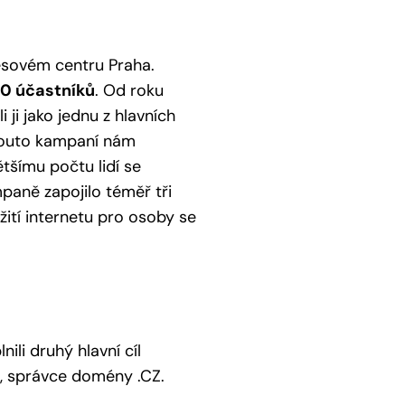
esovém centru Praha.
30 účastníků
. Od roku
ji jako jednu z hlavních
 touto kampaní nám
šímu počtu lidí se
paně zapojilo téměř tři
ití internetu pro osoby se
nili druhý hlavní cíl
, správce domény .CZ.