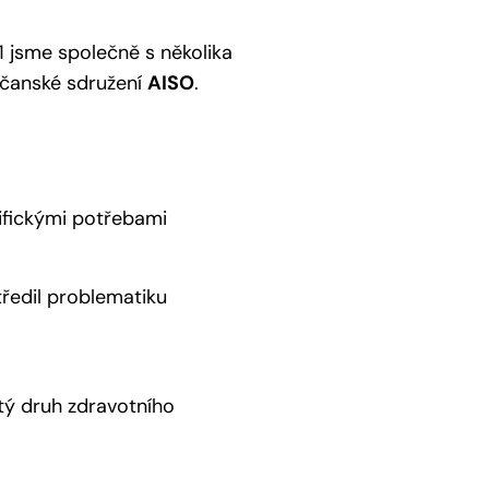
1 jsme společně s několika
občanské sdružení
AISO
.
ifickými potřebami
tředil problematiku
itý druh zdravotního