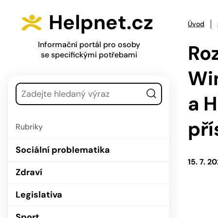
Přejít na hlavní menu
Přejít na obsah
Helpnet.cz
Úvod
Informační portál pro osoby
Ro
se specifickými potřebami
Win
Vyhledávání
a H
pří
Rubriky
Sociální problematika
15. 7. 2
Zdraví
Legislativa
Sport