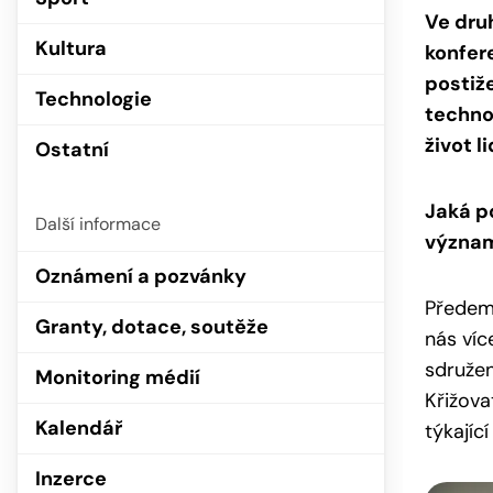
Ve dru
Kultura
konfer
postiže
Technologie
techno
život l
Ostatní
Jaká p
Další informace
významu
Oznámení a pozvánky
Předem 
Granty, dotace, soutěže
nás víc
sdružen
Monitoring médií
Křižova
Kalendář
týkajíc
Inzerce