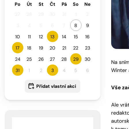
Po
Út
St
Čt
Pá
So
Ne
27
28
29
30
31
1
2
3
4
5
6
7
8
9
10
11
12
13
14
15
16
17
18
19
20
21
22
23
24
25
26
27
28
29
30
Na sním
Winter 
31
1
2
3
4
5
6
Přidat vlastní akci
Vše za
Ale vrá
redakto
autorsk