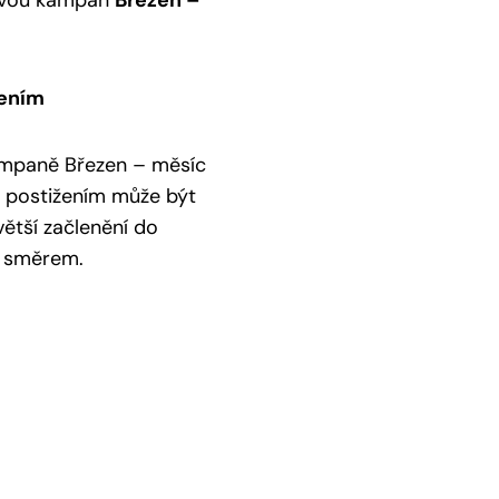
ětovou kampaň
Březen –
.
žením
kampaně Březen – měsíc
ím postižením může být
ětší začlenění do
o směrem.