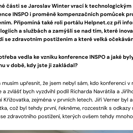
hé části se Jaroslav Winter vrací k technologickým 
ence INSPO i proměně kompenzačních pomůcek pro 
ním. Připomíná také roli portálu Helpnet.cz při in
logiích a službách a zamýšlí se nad tím, které ino
idí se zdravotním postižením a které velká očekáván
otřeba vedla ke vzniku konference INSPO a jaké byl
 v době, kdy jste ji zakládal?
musím upřesnit, že jsem nebyl sám, kdo konferenci v r
e a zvlášť bych vyzdvihl podíl Richarda Navrátila a Jiř
í Křižovatka, zejména v prvních letech. Jiří Verner byl
tka, což byl tehdy první, řekněme, rozcestník s odkazy
í se zdravotního postižení, kterých ovšem tehdy mnoho