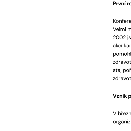
První 
Konfere
Velmi m
2002 js
akcí k
pomohl
zdravot
sta, po
zdravot
Vznik 
V březn
organiz