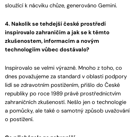
sloužící k nácviku chůze, generováno Gemini.
4. Nakolik se tehdejší české prostředí
inspirovalo zahraničím a jak se k těmto
zkušenostem, informacím a novým
technologiím vůbec dostávalo?
Inspirovalo se velmi výrazně. Mnoho z toho, co
dnes považujeme za standard v oblasti podpory
lidí se zdravotním postižením, přišlo do České
republiky po roce 1989 právě prostřednictvím
zahraničních zkušeností. Nešlo jen o technologie
a pomůcky, ale také o samotný způsob uvažování
o postižení.