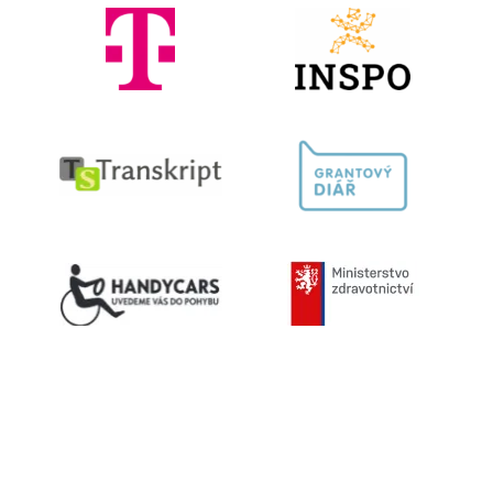
Kontaktujte nás
603 787 434
info@helpnet.cz