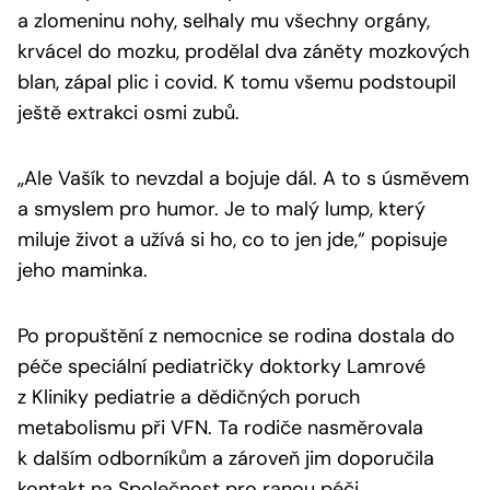
a zlomeninu nohy, selhaly mu všechny orgány,
krvácel do mozku, prodělal dva záněty mozkových
blan, zápal plic i covid. K tomu všemu podstoupil
ještě extrakci osmi zubů.
„Ale Vašík to nevzdal a bojuje dál. A to s úsměvem
a smyslem pro humor. Je to malý lump, který
miluje život a užívá si ho, co to jen jde,“ popisuje
jeho maminka.
Po propuštění z nemocnice se rodina dostala do
péče speciální pediatričky doktorky Lamrové
z Kliniky pediatrie a dědičných poruch
metabolismu při VFN. Ta rodiče nasměrovala
k dalším odborníkům a zároveň jim doporučila
kontakt na Společnost pro ranou péči.