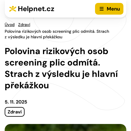
Přejít na hlavní menu
Přejít na obsah
Helpnet.cz
Menu
Úvod
Zdraví
Polovina rizikových osob screening plic odmítá. Strach
z výsledku je hlavní překážkou
Polovina rizikových osob
screening plic odmítá.
Strach z výsledku je hlavní
překážkou
5. 11. 2025
Zdraví