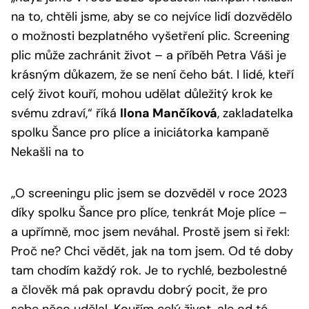
na to, chtěli jsme, aby se co nejvíce lidí dozvědělo
o možnosti bezplatného vyšetření plic. Screening
plic může zachránit život – a příběh Petra Váši je
krásným důkazem, že se není čeho bát. I lidé, kteří
celý život kouří, mohou udělat důležitý krok ke
svému zdraví,“
říká
Ilona Mančíková
, zakladatelka
spolku Šance pro plíce a iniciátorka kampaně
Nekašli na to
„O screeningu plic jsem se dozvěděl v roce 2023
díky spolku Šance pro plíce, tenkrát Moje plíce –
a upřímně, moc jsem neváhal. Prostě jsem si řekl:
Proč ne? Chci vědět, jak na tom jsem. Od té doby
tam chodím každý rok. Je to rychlé, bezbolestné
a člověk má pak opravdu dobrý pocit, že pro
sebe něco udělal. Kouřím celý život, ale od té