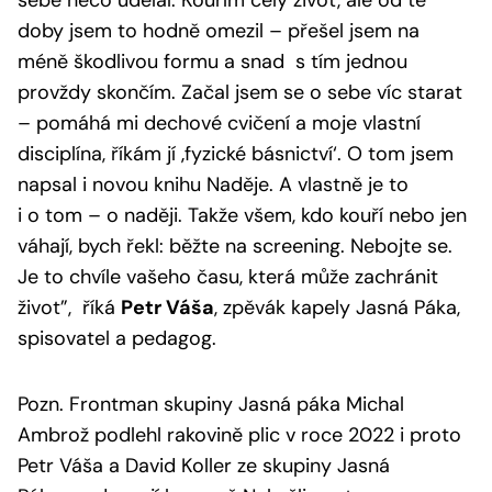
doby jsem to hodně omezil – přešel jsem na
méně škodlivou formu a snad s tím jednou
provždy skončím. Začal jsem se o sebe víc starat
– pomáhá mi dechové cvičení a moje vlastní
disciplína, říkám jí ‚fyzické básnictví‘. O tom jsem
napsal i novou knihu Naděje. A vlastně je to
i o tom – o naději. Takže všem, kdo kouří nebo jen
váhají, bych řekl: běžte na screening. Nebojte se.
Je to chvíle vašeho času, která může zachránit
život”, říká
Petr Váša
, zpěvák kapely Jasná Páka,
spisovatel a pedagog.
Pozn. Frontman skupiny Jasná páka Michal
Ambrož podlehl rakovině plic v roce 2022 i proto
Petr Váša a David Koller ze skupiny Jasná