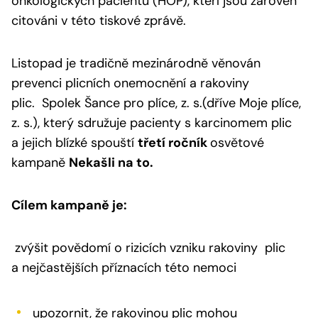
onkologických pacientů (HOP), kteří jsou zároveň
citováni v této tiskové zprávě.
Listopad je tradičně mezinárodně věnován
prevenci plicních onemocnění a rakoviny
plic. Spolek Šance pro plíce, z. s.(dříve Moje plíce,
z. s.), který sdružuje pacienty s karcinomem plic
a jejich blízké spouští
třetí ročník
osvětové
kampaně
Nekašli na to.
Cílem kampaně je:
zvýšit povědomí o rizicích vzniku rakoviny plic
a nejčastějších příznacích této nemoci
upozornit, že rakovinou plic mohou