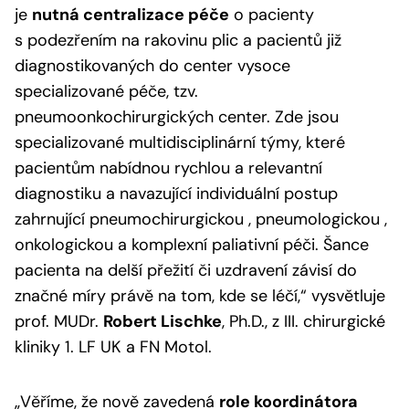
je
nutná centralizace péče
o pacienty
s podezřením na rakovinu plic a pacientů již
diagnostikovaných do center vysoce
specializované péče, tzv.
pneumoonkochirurgických center. Zde jsou
specializované multidisciplinární týmy, které
pacientům nabídnou rychlou a relevantní
diagnostiku a navazující individuální postup
zahrnující pneumochirurgickou , pneumologickou ,
onkologickou a komplexní paliativní péči. Šance
pacienta na delší přežití či uzdravení závisí do
značné míry právě na tom, kde se léčí,“
vysvětluje
prof. MUDr.
Robert Lischke
, Ph.D., z III. chirurgické
kliniky 1. LF UK a FN Motol.
„Věříme, že nově zavedená
role koordinátora