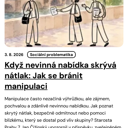
3. 8. 2026
Sociální problematika
Když nevinná nabídka skrývá
nátlak: Jak se bránit
manipulaci
Manipulace často nezačíná výhrůžkou, ale zájmem,
pochvalou a zdánlivě nevinnou nabídkou. Jak poznat
skrytý nátlak, bezpečně odmítnout nebo pomoci
blízkému, který se dostal pod vliv skupiny? Starosta
Prahy 7 Jan Čižinský upozornil v příspěvku, zveřejněném