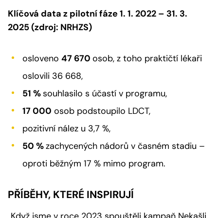
Klíčová data z pilotní fáze 1. 1. 2022 – 31. 3.
2025
(zdroj: NRHZS)
osloveno
47 670
osob, z toho praktičtí lékaři
oslovili 36 668,
51 %
souhlasilo s účastí v programu,
17 000
osob podstoupilo LDCT,
pozitivní nález u 3,7 %,
50 %
zachycených nádorů v časném stadiu –
oproti běžným 17 % mimo program.
PŘÍBĚHY, KTERÉ INSPIRUJÍ
„Když jsme v roce 2023 spouštěli kampaň Nekašli