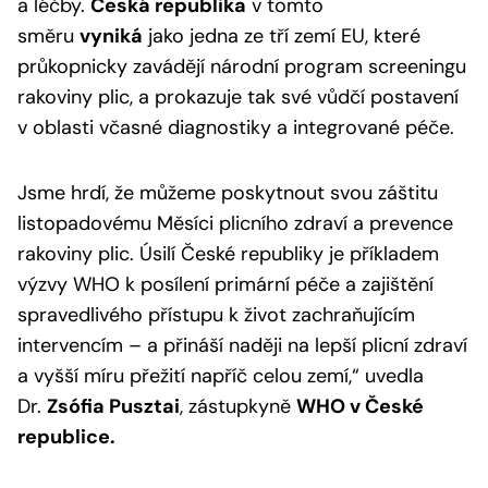
a léčby.
Česká republika
v tomto
směru
vyniká
jako jedna ze tří zemí EU, které
průkopnicky zavádějí národní program screeningu
rakoviny plic, a prokazuje tak své vůdčí postavení
v oblasti včasné diagnostiky a integrované péče.
Jsme hrdí, že můžeme poskytnout svou záštitu
listopadovému Měsíci plicního zdraví a prevence
rakoviny plic. Úsilí České republiky je příkladem
výzvy WHO k posílení primární péče a zajištění
spravedlivého přístupu k život zachraňujícím
intervencím – a přináší naději na lepší plicní zdraví
a vyšší míru přežití napříč celou zemí,“
uvedla
Dr.
Zsófia Pusztai
, zástupkyně
WHO v České
republice.