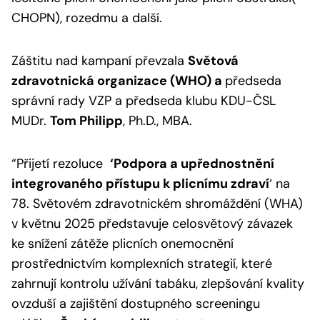
CHOPN), rozedmu a další.
Záštitu nad kampaní převzala
Světová
zdravotnická organizace (WHO) a
předseda
správní rady VZP a předseda klubu KDU-ČSL
MUDr.
Tom Philipp
, Ph.D., MBA.
“
Přijetí rezoluce
‘Podpora a upřednostnění
integrovaného přístupu k plicnímu zdraví
‘ na
78. Světovém zdravotnickém shromáždění (WHA)
v květnu 2025 představuje celosvětový závazek
ke snížení zátěže plicních onemocnění
prostřednictvím komplexních strategií, které
zahrnují kontrolu užívání tabáku, zlepšování kvality
ovzduší a zajištění dostupného screeningu