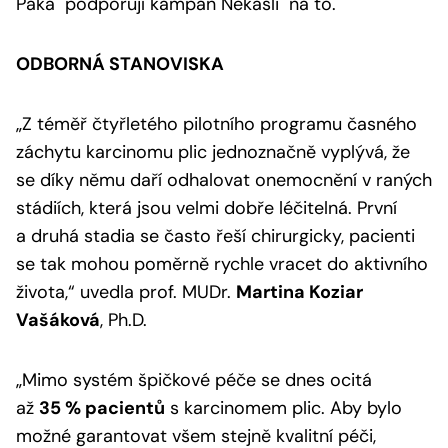
Páka podporují kampaň Nekašli na to.
ODBORNÁ STANOVISKA
„Z téměř čtyřletého pilotního programu časného
záchytu karcinomu plic jednoznačně vyplývá, že
se díky němu daří odhalovat onemocnění v raných
stádiích, která jsou velmi dobře léčitelná. První
a druhá stadia se často řeší chirurgicky, pacienti
se tak mohou poměrně rychle vracet do aktivního
života,“
uvedla prof. MUDr.
Martina Koziar
Vašáková
, Ph.D.
„Mimo systém špičkové péče se dnes ocitá
až
35 % pacientů
s karcinomem plic. Aby bylo
možné garantovat všem stejně kvalitní péči,