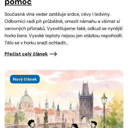
pomoc
Současná vlna veder zatěžuje srdce, cévy i ledviny.
Odborníci radí pít průběžně, omezit námahu a všímat si
varovných příznaků. Vysvětlujeme také, odkud se nynější
horko bere. Vysoké teploty nejsou jen otázkou nepohodlí.
Tělo se v horku snaží ochladit…
Přečíst celý článek
Nový článek