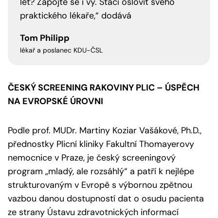
let? Zapojte se i vy. Stačí oslovit svého
praktického lékaře,“ dodává
Tom Philipp
lékař a poslanec KDU-ČSL
ČESKÝ SCREENING RAKOVINY PLIC – ÚSPĚCH
NA EVROPSKÉ ÚROVNI
Podle prof. MUDr. Martiny Koziar Vašákové, Ph.D.,
přednostky Plicní kliniky Fakultní Thomayerovy
nemocnice v Praze, je český screeningový
program „mladý, ale rozsáhlý“ a patří k nejlépe
strukturovaným v Evropě s výbornou zpětnou
vazbou danou dostupností dat o osudu pacienta
ze strany Ústavu zdravotnických informací