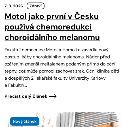
7. 8. 2026
Zdraví
Motol jako první v Česku
používá chemoredukci
choroidálního melanomu
Fakultní nemocnice Motol a Homolka zavedla nový
postup léčby choroidálního melanomu. Nádor před
ozářením zmenší melfalanem podaným přímo do oční
tepny, což může pomoci zachovat zrak. Oční klinika dětí
a dospělých 2. lékařské fakulty Univerzity Karlovy
a Fakultní…
Přečíst celý článek
Nový článek