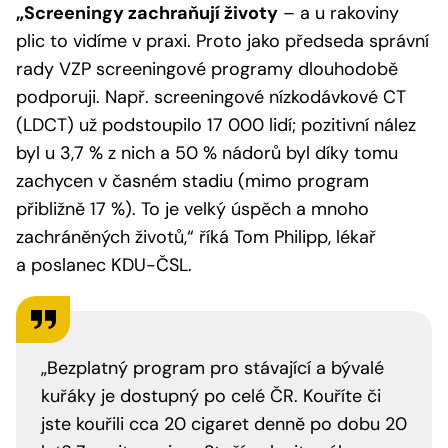
„Screeningy zachraňují životy
– a u rakoviny
plic to vidíme v praxi. Proto jako předseda správní
rady VZP screeningové programy dlouhodobě
podporuji. Např. screeningové nízkodávkové CT
(LDCT) už podstoupilo 17 000 lidí; pozitivní nález
byl u 3,7 % z nich a 50 % nádorů byl díky tomu
zachycen v časném stadiu (mimo program
přibližně 17 %). To je velký úspěch a mnoho
zachráněných životů,“
říká Tom Philipp, lékař
a poslanec KDU-ČSL.
„Bezplatný program pro stávající a bývalé
kuřáky je dostupný po celé ČR. Kouříte či
jste kouřili cca 20 cigaret denně po dobu 20