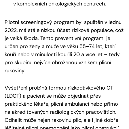
v komplexních onkologických centrech.
Pilotní screeningový program byl spuštěn v lednu
2022, má stále nízkou účast rizikové populace, což
je velká škoda. Tento preventivní program je
určen pro ženy a muže ve věku 55–74 let, kteří
kouří nebo v minulosti kouřili 20 a více let – tedy
pro skupinu nejvíce ohroženou vznikem plicní
rakoviny.
Vyšetření probíhá formou nízkodávkového CT
(LDCT) a pacient se může objednat přes
praktického lékaře, plicní ambulanci nebo přímo
na akreditovaných radiologických pracovištích.
Odhalit může nejen rakovinu plic, ale i jiné dobře
léčitelné plicní onemocnění jako plicní obstrukci(