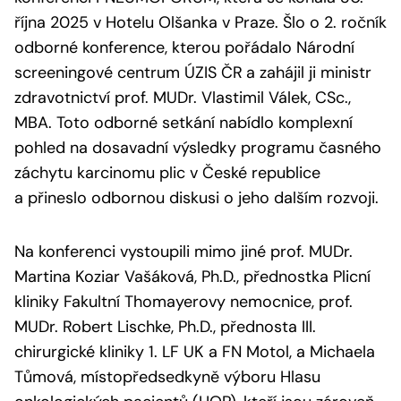
října 2025 v Hotelu Olšanka v Praze. Šlo o 2. ročník
odborné konference, kterou pořádalo Národní
screeningové centrum ÚZIS ČR
a zahájil ji ministr
zdravotnictví prof. MUDr. Vlastimil Válek, CSc.,
MBA. Toto odborné setkání nabídlo komplexní
pohled na dosavadní výsledky programu časného
záchytu karcinomu plic v České republice
a přineslo odbornou diskusi o jeho dalším rozvoji.
Na konferenci vystoupili mimo jiné prof. MUDr.
Martina Koziar Vašáková, Ph.D., přednostka Plicní
kliniky Fakultní Thomayerovy nemocnice, prof.
MUDr. Robert Lischke, Ph.D., přednosta III.
chirurgické kliniky 1. LF UK a FN Motol, a Michaela
Tůmová, místopředsedkyně výboru Hlasu