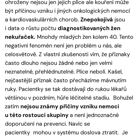
ohroženy nejsou jen jejich plíce ale kouření může
být příčinou vzniku i jiných onkologických nemocí
a kardiovaskulárních chorob.
Znepokojivá
jsou
i data o růstu počtu
diagnostikovaných žen
nekuřaček.
Mnohdy mladých žen kolem 40. Tento
negativní fenomén není jen problém u nás, ale
celosvětově. Z vlastní zkušenosti vím, že příznaky
často dlouho nejsou žádné nebo jen velmi
neznatelné, přehlédnutelné. Plíce nebolí. Kašel,
nejčastější příznak často přecházíme mávnutím
ruky. Pacientky se tak dostávají do rukou lékařů
většinou v pozdním, hůře léčitelné stadiu. Bohužel
zatím
nejsou známy příčiny vzniku nemoci
u této rostoucí skupiny
a není jednoznačné
doporučení na prevenci. Navíc se
pacientky mohou v systému doslova ztratit. Je