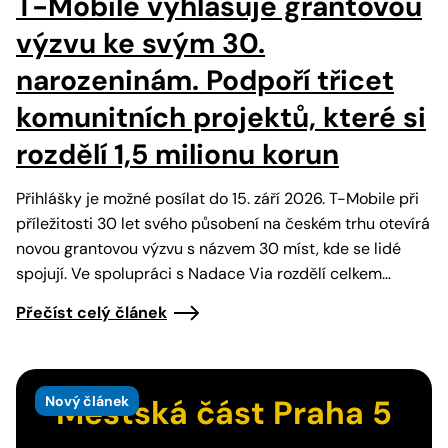
T-Mobile vyhlašuje grantovou
výzvu ke svým 30.
narozeninám. Podpoří třicet
komunitních projektů, které si
rozdělí 1,5 milionu korun
Přihlášky je možné posílat do 15. září 2026. T-Mobile při
příležitosti 30 let svého působení na českém trhu otevírá
novou grantovou výzvu s názvem 30 míst, kde se lidé
spojují. Ve spolupráci s Nadace Via rozdělí celkem…
Přečíst celý článek
Nový článek
Městská část Praha 5