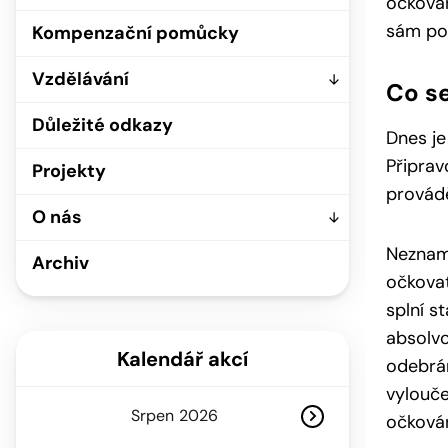
očkován
sám pož
Kompenzační pomůcky
Vzdělávání
Co s
Důležité odkazy
Dnes je
Připrav
Projekty
provádě
O nás
Nezname
Archiv
očkovat
splní s
absolvo
Kalendář akcí
odebrán
vylouče
Srpen
očkován