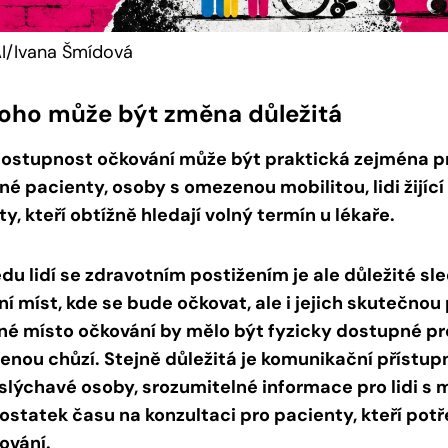
AI/Ivana Šmídová
koho může být změna důležitá
dostupnost očkování může být praktická zejména pr
é pacienty, osoby s omezenou mobilitou, lidi žijíc
y, kteří obtížně hledají volný termín u lékaře.
edu lidí se zdravotním postižením je ale důležité s
ní míst, kde se bude očkovat, ale i jejich skutečno
iné místo očkování by mělo být fyzicky dostupné pr
enou chůzí. Stejně důležitá je komunikační přístupn
slýchavé osoby, srozumitelné informace pro lidi s
ostatek času na konzultaci pro pacienty, kteří potř
ování.