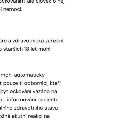
čkováním, ale člověk o něj
í nemocí.
e a zdravotnická zařízení.
starších 18 let mohli
ř mohl automaticky
pouze ti odborníci, kteří
 být očkování vázáno na
ad informování pacienta,
álního zdravotního stavu,
ožné akutní reakci na