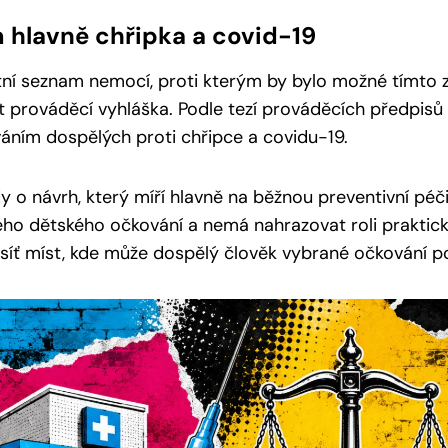
 hlavně chřipka a covid-19
tní seznam nemocí, proti kterým by bylo možné tímto
t prováděcí vyhláška. Podle tezí prováděcích předpisů
áním dospělých proti chřipce a covidu-19.
y o návrh, který míří hlavně na běžnou preventivní péč
ho dětského očkování a nemá nahrazovat roli praktick
t síť míst, kde může dospělý člověk vybrané očkování p