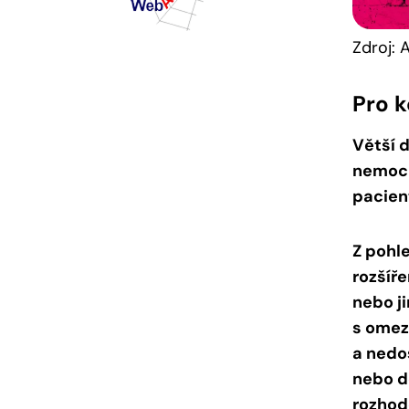
Zdroj: 
Pro 
Větší 
nemocn
pacient
Z pohl
rozšíře
nebo j
s omez
a nedo
nebo d
rozhod