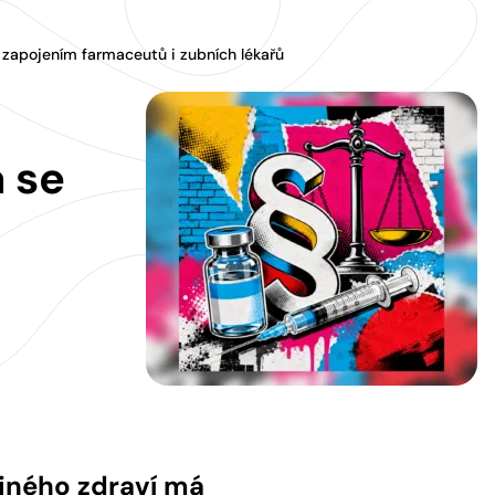
 zapojením farmaceutů i zubních lékařů
á se
jného zdraví má