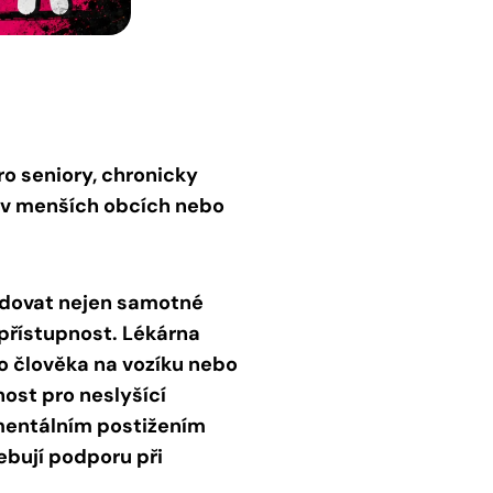
o seniory, chronicky
í v menších obcích nebo
ledovat nejen samotné
u přístupnost. Lékárna
o člověka na vozíku nebo
ost pro neslyšící
 mentálním postižením
ebují podporu při