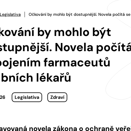
Legislativa
Očkování by mohlo být dostupnější. Novela počítá se
kování by mohlo být
tupnější. Novela počít
pojením farmaceutů
ubních lékařů
026
Legislativa
Zdraví
ravovaná novela zákona o ochraně veře