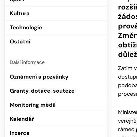
rozší
Kultura
žádo
prová
Technologie
Změn
Ostatní
obtíž
důlež
Další informace
Zatím v
Oznámení a pozvánky
dostup
podoba 
Granty, dotace, soutěže
procesu
Monitoring médií
Ministe
Kalendář
veřejné
rámec p
Inzerce