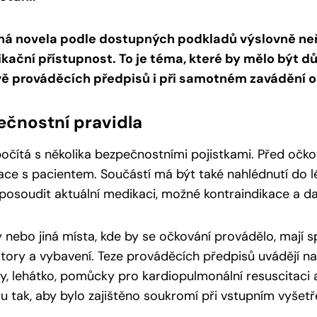
á novela podle dostupných podkladů výslovně neř
kační přístupnost. To je téma, které by mělo být d
vě prováděcích předpisů i při samotném zavádění o
ečnostní pravidla
očítá s několika bezpečnostními pojistkami. Před oč
ace s pacientem. Součástí má být také nahlédnutí do 
osoudit aktuální medikaci, možné kontraindikace a dalš
 nebo jiná místa, kde by se očkování provádělo, mají s
tory a vybavení. Teze prováděcích předpisů uvádějí na
y, lehátko, pomůcky pro kardiopulmonální resuscitaci 
u tak, aby bylo zajištěno soukromí při vstupním vyšetře