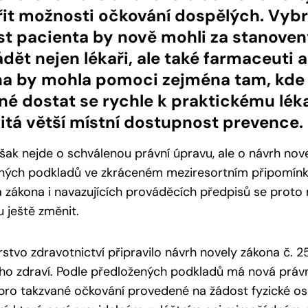
řit možnosti očkování dospělých. Vyb
st pacienta by nově mohli za stanov
dět nejen lékaři, ale také farmaceuti a 
a by mohla pomoci zejména tam, kde 
né dostat se rychle k praktickému léka
itá větší místní dostupnost prevence.
šak nejde o schválenou právní úpravu, ale o návrh nove
ných podkladů ve zkráceném meziresortním připomínko
zákona i navazujících prováděcích předpisů se proto m
 ještě změnit.
rstvo zdravotnictví připravilo návrh novely zákona č. 
ho zdraví. Podle předložených podkladů má nová právní
ro takzvané očkování provedené na žádost fyzické os