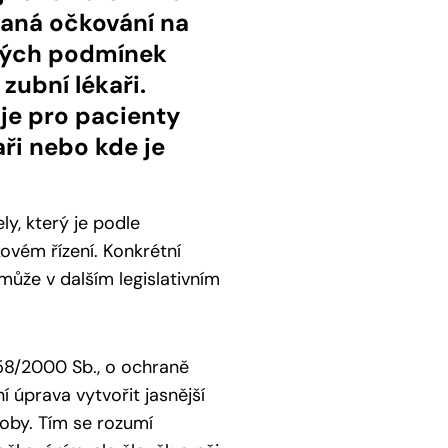
raná očkování na
ených podmínek
zubní lékaři.
je pro pacienty
ři nebo kde je
ly, který je podle
vém řízení. Konkrétní
ůže v dalším legislativním
258/2000 Sb., o ochraně
 úprava vytvořit jasnější
oby. Tím se rozumí