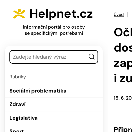
Přejít na hlavní menu
Přejít na obsah
Helpnet.cz
Úvod
Informační portál pro osoby
Oč
se specifickými potřebami
dos
Vyhledávání
za
i z
Rubriky
Sociální problematika
15. 6. 2
Zdraví
Legislativa
Přip
Sport