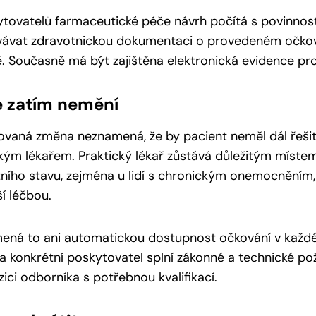
tovatelů farmaceutické péče návrh počítá s povinnost
vávat zdravotnickou dokumentaci o provedeném očková
 Současně má být zajištěna elektronická evidence pr
e zatím nemění
ovaná změna neznamená, že by pacient neměl dál řeši
kým lékařem. Praktický lékař zůstává důležitým míste
ního stavu, zejména u lidí s chronickým onemocněním
ší léčbou.
ná to ani automatickou dostupnost očkování v každé 
a konkrétní poskytovatel splní zákonné a technické p
zici odborníka s potřebnou kvalifikací.