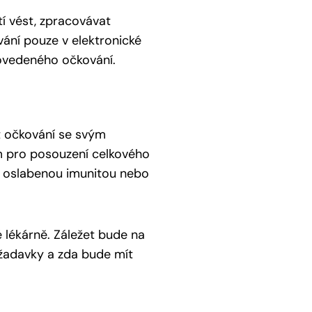
í vést, zpracovávat
ní pouze v elektronické
ovedeného očkování.
t očkování se svým
m pro posouzení celkového
, oslabenou imunitou nebo
lékárně. Záležet bude na
ožadavky a zda bude mít