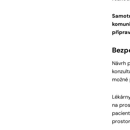
Samotn
komuni
přípra
Bezp
Návrh p
konzult
možné p
Lékárny
na pros
pacient
prostor