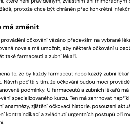
í, které není pravidelným, zvláštním ani mimořádným o
ádá, protože chce být chráněn před konkrétní infekčn
e má změnit
 provádění očkování vázáno především na vybrané lékař
ovaná novela má umožnit, aby některá očkování u osob 
t také farmaceuti a zubní lékaři.
ná to, že by každý farmaceut nebo každý zubní léka
. Návrh počítá s tím, že očkování budou moci provádět 
tanovené podmínky. U farmaceutů a zubních lékařů má
vání specializovaného kurzu. Ten má zahrnovat napříkl
í anamnézy, zjištění očkovací historie, posouzení aktu
ní kontraindikací a zvládnutí urgentních postupů při m
í.