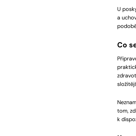
U posky
a ucho
podobě.
Co s
Připrav
praktic
zdravot
složitěj
Nezname
tom, zd
k dispo