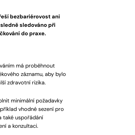
eší bezbariérovost ani
ůsledně sledováno při
čkování do praxe.
kováním má proběhnout
lékového záznamu, aby bylo
í zdravotní rizika.
plnit minimální požadavky
příklad vhodné sezení pro
a také uspořádání
ní a konzultaci.