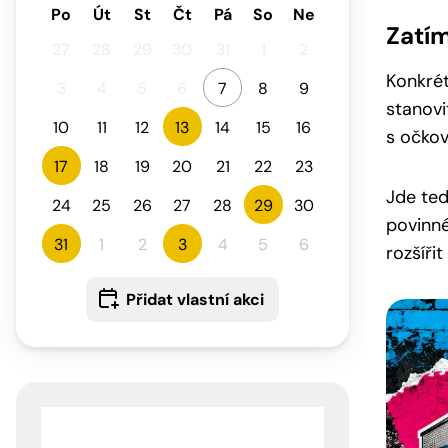
Po
Út
St
Čt
Pá
So
Ne
Zatím
27
28
29
30
31
1
2
Konkré
3
4
5
6
7
8
9
stanovi
10
11
12
13
14
15
16
s očkov
17
18
19
20
21
22
23
Jde ted
24
25
26
27
28
29
30
povinné
31
1
2
3
4
5
6
rozšíři
Přidat vlastní akci