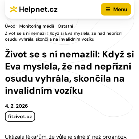
Přejít na hlavní menu
Přejít na obsah
Helpnet.cz
Menu
Úvod
Monitoring médií
Ostatní
Život se s ní nemazlil: Když si Eva myslela, že nad nepřízní
osudu vyhrála, skončila na invalidním vozíku
Život se s ní nemazlil: Když si
Eva myslela, že nad nepřízní
osudu vyhrála, skončila na
invalidním vozíku
4. 2. 2026
fitzivot.cz
Ukázala lékařům, že vůle je silnější než prognózy,