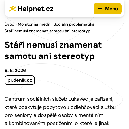
Přejít na hlavní menu
Přejít na obsah
Helpnet.cz
Menu
Úvod
Monitoring médií
Sociální problematika
Stáří nemusí znamenat samotu ani stereotyp
Stáří nemusí znamenat
samotu ani stereotyp
8. 6. 2026
pr.denik.cz
Centrum sociálních služeb Lukavec je zařízení,
které poskytuje pobytovou odlehčovací službu
pro seniory a dospělé osoby s mentálním
a kombinovaným postižením, o které je jinak