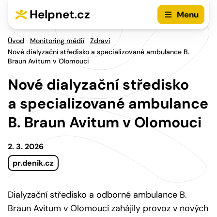
Přejít na hlavní menu
Přejít na obsah
Helpnet.cz
Menu
Úvod
Monitoring médií
Zdraví
Nové dialyzační středisko a specializované ambulance B.
Braun Avitum v Olomouci
Nové dialyzační středisko
a specializované ambulance
B. Braun Avitum v Olomouci
2. 3. 2026
pr.denik.cz
Dialyzační středisko a odborné ambulance B.
Braun Avitum v Olomouci zahájily provoz v nových