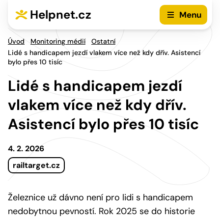
Přejít na hlavní menu
Přejít na obsah
Helpnet.cz
Menu
Úvod
Monitoring médií
Ostatní
Lidé s handicapem jezdí vlakem více než kdy dřív. Asistencí
bylo přes 10 tisíc
Lidé s handicapem jezdí
vlakem více než kdy dřív.
Asistencí bylo přes 10 tisíc
4. 2. 2026
railtarget.cz
Železnice už dávno není pro lidi s handicapem
nedobytnou pevností. Rok 2025 se do historie