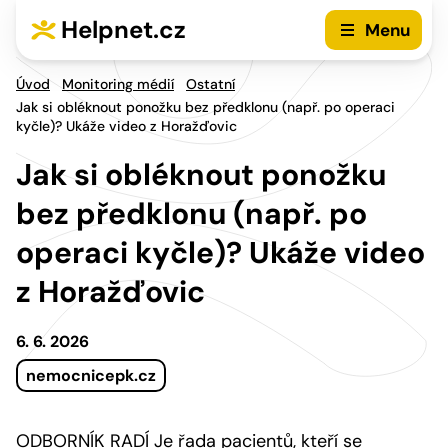
Přejít na hlavní menu
Přejít na obsah
Helpnet.cz
Menu
Úvod
Monitoring médií
Ostatní
Jak si obléknout ponožku bez předklonu (např. po operaci
kyčle)? Ukáže video z Horažďovic
Jak si obléknout ponožku
bez předklonu (např. po
operaci kyčle)? Ukáže video
z Horažďovic
6. 6. 2026
nemocnicepk.cz
ODBORNÍK RADÍ Je řada pacientů, kteří se