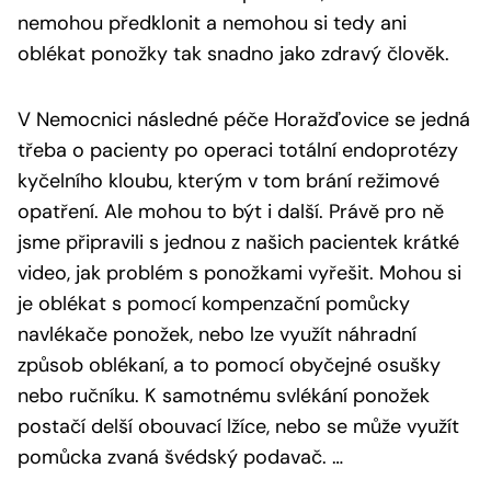
nemohou předklonit a nemohou si tedy ani
oblékat ponožky tak snadno jako zdravý člověk.
V Nemocnici následné péče Horažďovice se jedná
třeba o pacienty po operaci totální endoprotézy
kyčelního kloubu, kterým v tom brání režimové
opatření. Ale mohou to být i další. Právě pro ně
jsme připravili s jednou z našich pacientek krátké
video, jak problém s ponožkami vyřešit. Mohou si
je oblékat s pomocí kompenzační pomůcky
navlékače ponožek, nebo lze využít náhradní
způsob oblékaní, a to pomocí obyčejné osušky
nebo ručníku. K samotnému svlékání ponožek
postačí delší obouvací lžíce, nebo se může využít
pomůcka zvaná švédský podavač. …