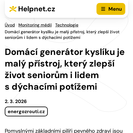
Přejít na hlavní menu
Přejít na obsah
Helpnet.cz
Menu
Úvod
Monitoring médií
Technologie
Domácí generátor kyslíku je malý přístroj, který zlepší život
seniorům i lidem s dýchacími potížemi
Domácí generátor kyslíku je
malý přístroj, který zlepší
život seniorům i lidem
s dýchacími potížemi
2. 3. 2026
energozrouti.cz
Pomyslnými základními pilíři pevného zdraví jsou