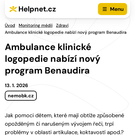
Přejít na hlavní menu
Přejít na obsah
Helpnet.cz
Menu
Úvod
Monitoring médií
Zdraví
Ambulance klinické logopedie nabízí nový program Benaudira
Ambulance klinické
logopedie nabízí nový
program Benaudira
13. 1. 2026
nemobk.cz
Jak pomoci dětem, které mají obtíže způsobené
opožděným či narušeným vývojem řeči, trpí
problémy v oblasti artikulace, koktavostí apod.?