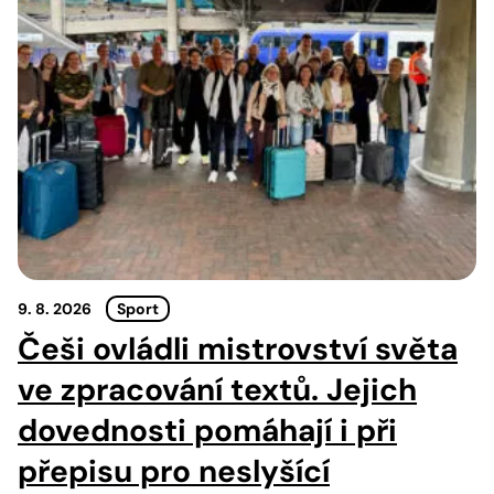
9. 8. 2026
Sport
Češi ovládli mistrovství světa
ve zpracování textů. Jejich
dovednosti pomáhají i při
přepisu pro neslyšící