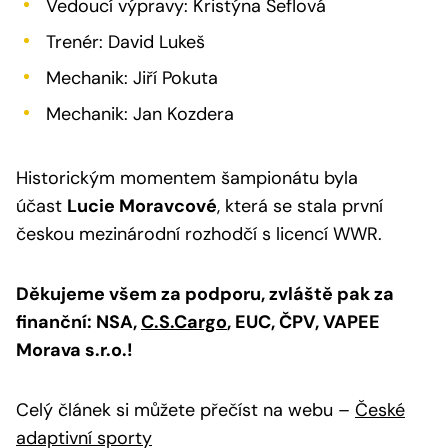
Vedoucí výpravy: Kristýna Šeflová
Trenér: David Lukeš
Mechanik: Jiří Pokuta
Mechanik: Jan Kozdera
Historickým momentem šampionátu byla
účast
Lucie Moravcové
, která se stala první
českou mezinárodní rozhodčí s licencí WWR.
Děkujeme všem za podporu, zvláště pak za
finanční: NSA,
C.S.Cargo
, EUC, ČPV, VAPEE
Morava s.r.o.!
Celý článek si můžete přečíst na webu –
České
adaptivní sporty