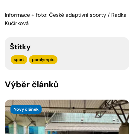
Informace + foto:
České adaptivní sporty
/ Radka
Kučírková
Štítky
sport
paralympic
Výběr článků
Nový článek