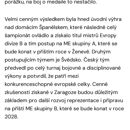
porážku, na boj o medaile to nestačilo.
Velmi cenným výsledkem byla hned úvodní výhra
nad domácím Španělskem, které následně celý
šampionát ovládlo a získalo titul mistrů Evropy
divize B a tím postup na ME skupiny A, které se
bude konat v příštím roce v Ženevě. Druhým
postupujícím týmem je Švédsko. Český tým
předvedl po celý turnaj bojovné a disciplinované
výkony a potvrdil, že patří mezi
konkurenceschopné evropské celky. Cenné
zkušenosti získané v Zaragoze budou důležitým
základem pro další rozvoj reprezentace i přípravu
na příští ME skupiny B, které se bude konat v roce
2028.