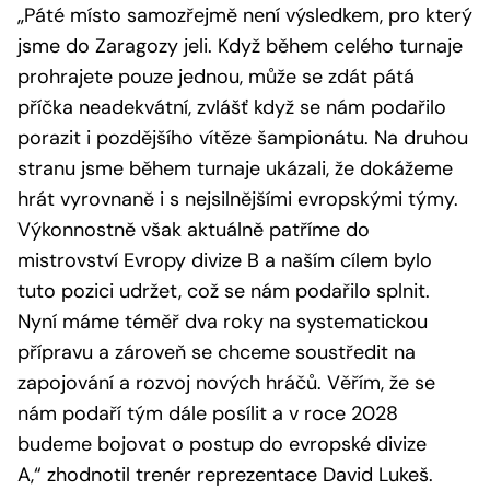
„Páté místo samozřejmě není výsledkem, pro který
jsme do Zaragozy jeli. Když během celého turnaje
prohrajete pouze jednou, může se zdát pátá
příčka neadekvátní, zvlášť když se nám podařilo
porazit i pozdějšího vítěze šampionátu. Na druhou
stranu jsme během turnaje ukázali, že dokážeme
hrát vyrovnaně i s nejsilnějšími evropskými týmy.
Výkonnostně však aktuálně patříme do
mistrovství Evropy divize B a naším cílem bylo
tuto pozici udržet, což se nám podařilo splnit.
Nyní máme téměř dva roky na systematickou
přípravu a zároveň se chceme soustředit na
zapojování a rozvoj nových hráčů. Věřím, že se
nám podaří tým dále posílit a v roce 2028
budeme bojovat o postup do evropské divize
A,“
zhodnotil trenér reprezentace David Lukeš.