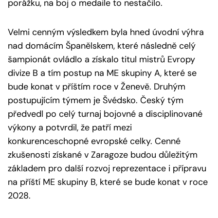
porážku, na boj o medaile to nestačilo.
Velmi cenným výsledkem byla hned úvodní výhra
nad domácím Španělskem, které následně celý
šampionát ovládlo a získalo titul mistrů Evropy
divize B a tím postup na ME skupiny A, které se
bude konat v příštím roce v Ženevě. Druhým
postupujícím týmem je Švédsko. Český tým
předvedl po celý turnaj bojovné a disciplinované
výkony a potvrdil, že patří mezi
konkurenceschopné evropské celky. Cenné
zkušenosti získané v Zaragoze budou důležitým
základem pro další rozvoj reprezentace i přípravu
na příští ME skupiny B, které se bude konat v roce
2028.