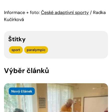
Informace + foto:
České adaptivní sporty
/ Radka
Kučírková
Štítky
sport
paralympic
Výběr článků
Nový článek