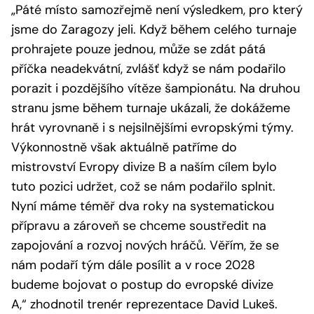
„Páté místo samozřejmě není výsledkem, pro který
jsme do Zaragozy jeli. Když během celého turnaje
prohrajete pouze jednou, může se zdát pátá
příčka neadekvátní, zvlášť když se nám podařilo
porazit i pozdějšího vítěze šampionátu. Na druhou
stranu jsme během turnaje ukázali, že dokážeme
hrát vyrovnaně i s nejsilnějšími evropskými týmy.
Výkonnostně však aktuálně patříme do
mistrovství Evropy divize B a naším cílem bylo
tuto pozici udržet, což se nám podařilo splnit.
Nyní máme téměř dva roky na systematickou
přípravu a zároveň se chceme soustředit na
zapojování a rozvoj nových hráčů. Věřím, že se
nám podaří tým dále posílit a v roce 2028
budeme bojovat o postup do evropské divize
A,“
zhodnotil trenér reprezentace David Lukeš.