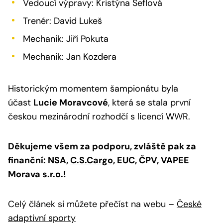
Vedoucí výpravy: Kristýna Šeflová
Trenér: David Lukeš
Mechanik: Jiří Pokuta
Mechanik: Jan Kozdera
Historickým momentem šampionátu byla
účast
Lucie Moravcové
, která se stala první
českou mezinárodní rozhodčí s licencí WWR.
Děkujeme všem za podporu, zvláště pak za
finanční: NSA,
C.S.Cargo
, EUC, ČPV, VAPEE
Morava s.r.o.!
Celý článek si můžete přečíst na webu –
České
adaptivní sporty