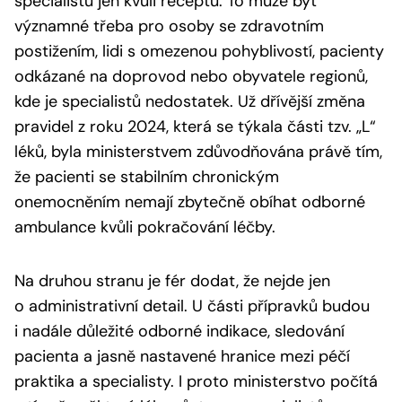
specialistů jen kvůli receptu. To může být
významné třeba pro osoby se zdravotním
postižením, lidi s omezenou pohyblivostí, pacienty
odkázané na doprovod nebo obyvatele regionů,
kde je specialistů nedostatek. Už dřívější změna
pravidel z roku 2024, která se týkala části tzv. „L“
léků, byla ministerstvem zdůvodňována právě tím,
že pacienti se stabilním chronickým
onemocněním nemají zbytečně obíhat odborné
ambulance kvůli pokračování léčby.
Na druhou stranu je fér dodat, že nejde jen
o administrativní detail. U části přípravků budou
i nadále důležité odborné indikace, sledování
pacienta a jasně nastavené hranice mezi péčí
praktika a specialisty. I proto ministerstvo počítá