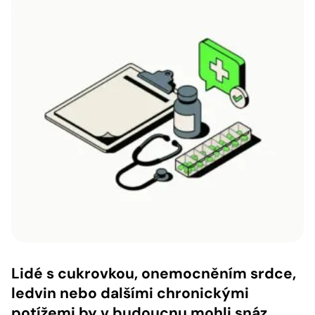
Lidé s cukrovkou, onemocněním srdce,
ledvin nebo dalšími chronickými
potížemi by v budoucnu mohli snáz