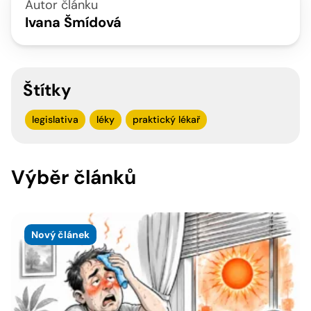
Autor článku
Ivana Šmídová
Štítky
legislativa
léky
praktický lékař
Výběr článků
Nový článek