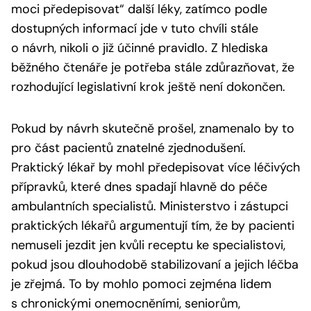
moci předepisovat“ další léky, zatímco podle
dostupných informací jde v tuto chvíli stále
o návrh, nikoli o již účinné pravidlo. Z hlediska
běžného čtenáře je potřeba stále zdůrazňovat, že
rozhodující legislativní krok ještě není dokončen.
Pokud by návrh skutečně prošel, znamenalo by to
pro část pacientů znatelné zjednodušení.
Praktický lékař by mohl předepisovat více léčivých
přípravků, které dnes spadají hlavně do péče
ambulantních specialistů. Ministerstvo i zástupci
praktických lékařů argumentují tím, že by pacienti
nemuseli jezdit jen kvůli receptu ke specialistovi,
pokud jsou dlouhodobě stabilizovaní a jejich léčba
je zřejmá. To by mohlo pomoci zejména lidem
s chronickými onemocněními, seniorům,