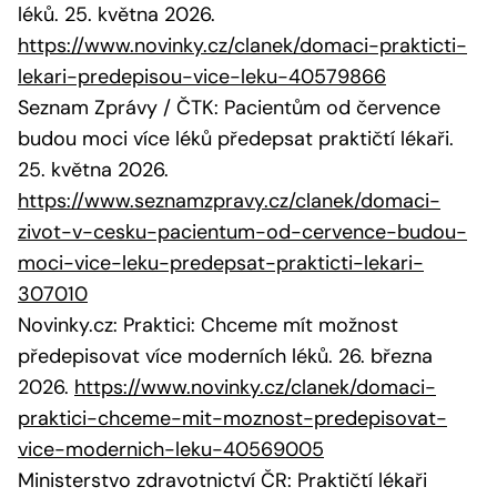
léků. 25. května 2026.
https://www.novinky.cz/clanek/domaci-prakticti-
lekari-predepisou-vice-leku-40579866
Seznam Zprávy / ČTK: Pacientům od července
budou moci více léků předepsat praktičtí lékaři.
25. května 2026.
https://www.seznamzpravy.cz/clanek/domaci-
zivot-v-cesku-pacientum-od-cervence-budou-
moci-vice-leku-predepsat-prakticti-lekari-
307010
Novinky.cz: Praktici: Chceme mít možnost
předepisovat více moderních léků. 26. března
2026.
https://www.novinky.cz/clanek/domaci-
praktici-chceme-mit-moznost-predepisovat-
vice-modernich-leku-40569005
Ministerstvo zdravotnictví ČR: Praktičtí lékaři