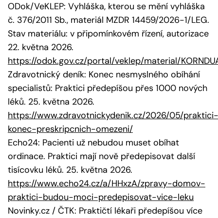
ODok/VeKLEP: Vyhláška, kterou se mění vyhláška
č. 376/2011 Sb., materiál MZDR 14459/2026-1/LEG.
Stav materiálu: v připomínkovém řízení, autorizace
22. května 2026.
https://odok.gov.cz/portal/veklep/material/KORND
Zdravotnický deník: Konec nesmyslného obíhání
specialistů: Praktici předepíšou přes 1000 nových
léků. 25. května 2026.
https://www.zdravotnickydenik.cz/2026/05/praktici
konec-preskripcnich-omezeni/
Echo24: Pacienti už nebudou muset obíhat
ordinace. Praktici mají nově předepisovat další
tisícovku léků. 25. května 2026.
https://www.echo24.cz/a/HHxzA/zpravy-domov-
praktici-budou-moci-predepisovat-vice-leku
Novinky.cz / ČTK: Praktičtí lékaři předepíšou více