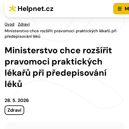
Přejít na hlavní menu
Přejít na obsah
Helpnet.cz
M
Úvod
Zdraví
Ministerstvo chce rozšířit pravomoci praktických lékařů při
předepisování léků
Ministerstvo chce rozšířit
pravomoci praktických
lékařů při předepisování
léků
28. 5. 2026
Zdraví