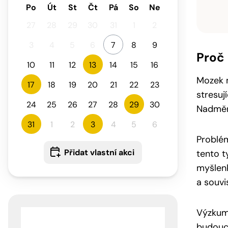
Po
Út
St
Čt
Pá
So
Ne
27
28
29
30
31
1
2
3
4
5
6
7
8
9
Proč
10
11
12
13
14
15
16
Mozek m
17
18
19
20
21
22
23
stresuj
24
25
26
27
28
29
30
Nadměrn
31
1
2
3
4
5
6
Problém
Přidat vlastní akci
tento t
myšlenk
a souvi
Výzkumy
budoucn