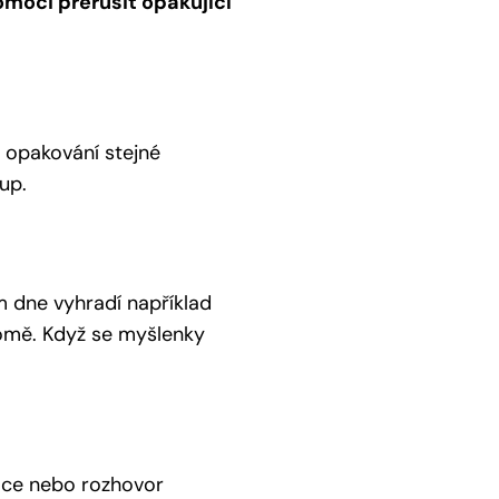
moci přerušit opakující
o opakování stejné
up.
m dne vyhradí například
omě. Když se myšlenky
ráce nebo rozhovor