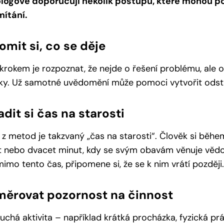
logové doporučují několik postupů, které mohou po
mítání.
mit si, co se děje
krokem je rozpoznat, že nejde o řešení problému, ale 
ky. Už samotné uvědomění může pomoci vytvořit odst
dit si čas na starosti
z metod je takzvaný „čas na starosti“. Člověk si běhe
t nebo dvacet minut, kdy se svým obavám věnuje věd
mimo tento čas, připomene si, že se k nim vrátí později.
měrovat pozornost na činnost
chá aktivita – například krátká procházka, fyzická p