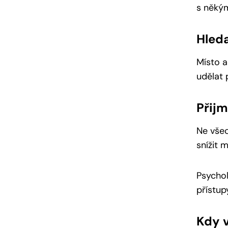
s něký
Hleda
Místo a
udělat 
Přijm
Ne všec
snížit 
Psychol
přístup
Kdy 