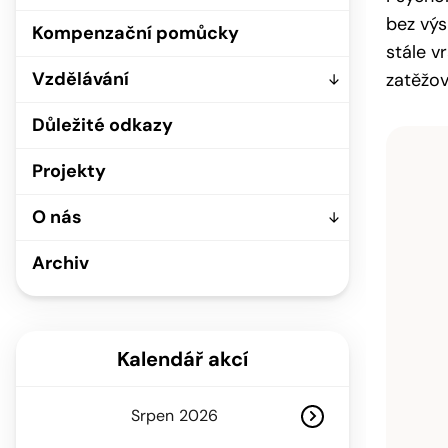
bez výs
Kompenzační pomůcky
stále v
Vzdělávání
zatěžo
Důležité odkazy
Projekty
O nás
Archiv
Kalendář akcí
Srpen