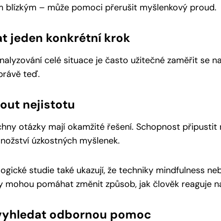
m blízkým – může pomoci přerušit myšlenkový proud.
t jeden konkrétní krok
nalyzování celé situace je často užitečné zaměřit se na
právě teď.
out nejistotu
hny otázky mají okamžité řešení. Schopnost připustit
množství úzkostných myšlenek.
ogické studie také ukazují, že techniky mindfulness ne
y mohou pomáhat změnit způsob, jak člověk reaguje n
vyhledat odbornou pomoc