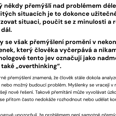
ý někdy přemýšlí nad problémem déle, 
čitých situacích je to dokonce užite
zovat situaci, poučit se z minulosti a
 dál.
y se však přemýšlení promění v neko
enek, který člověka vyčerpává a nika
ologové tento jev označují jako nadm
také „overthinking“.
é přemýšlení znamená, že člověk stále dokola analyzuj
 nebo možný budoucí problém. Myšlenky se vracejí v r
šejí nové řešení. Takové přemítání může vyvolávat úzko
se přitom často nedokáže rozhodnout nebo udělat kon
ogové upozorňují, že problémem není samotné přemýšl