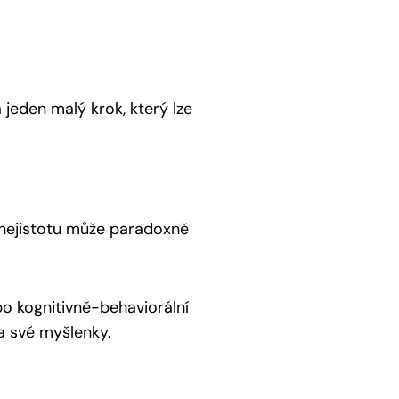
 jeden malý krok, který lze
 nejistotu může paradoxně
bo kognitivně-behaviorální
a své myšlenky.