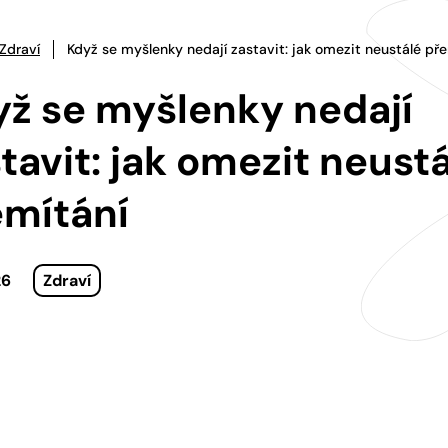
Zdraví
Když se myšlenky nedají zastavit: jak omezit neustálé pře
ž se myšlenky nedají
tavit: jak omezit neust
emítání
26
Zdraví