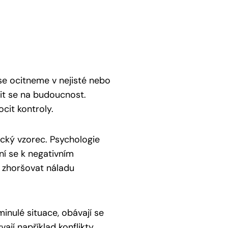
se ocitneme v nejisté nebo
vit se na budoucnost.
cit kontroly.
ický vzorec. Psychologie
í se k negativním
 zhoršovat náladu
minulé situace, obávají se
jí například konflikty,