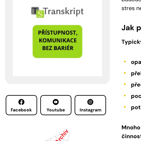
stres n
Jak p
Typick
opa
pře
pře
poc
pot
Facebook
Youtube
Instagram
Mnoho l
činnost