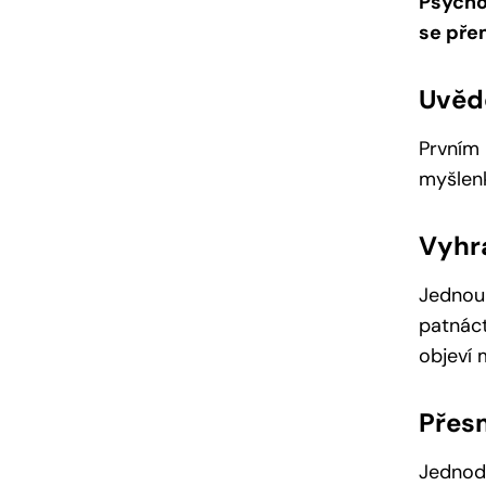
Psycho
se pře
Uvědo
Prvním 
myšlen
Vyhra
Jednou 
patnác
objeví 
Přes
Jednodu