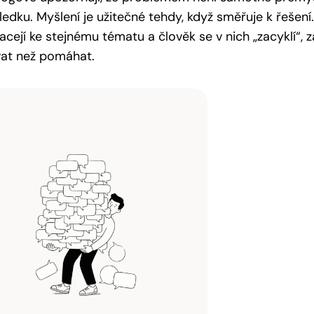
ledku. Myšlení je užitečné tehdy, když směřuje k řešen
racejí ke stejnému tématu a člověk se v nich „zacyklí“, 
vat než pomáhat.