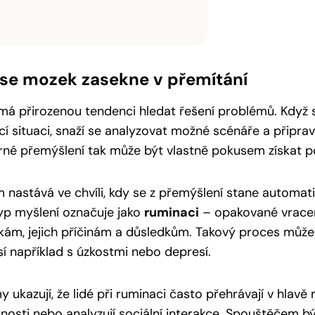
 se mozek zasekne v přemítání
á přirozenou tendenci hledat řešení problémů. Když 
ící situaci, snaží se analyzovat možné scénáře a připra
é přemýšlení tak může být vlastně pokusem získat po
 nastává ve chvíli, kdy se z přemýšlení stane automat
yp myšlení označuje jako
ruminaci
– opakované vracen
ám, jejich příčinám a důsledkům. Takový proces může
sí například s úzkostmi nebo depresí.
 ukazují, že lidé při ruminaci často přehrávají v hlavě 
osti nebo analyzují sociální interakce. Spouštěčem býva