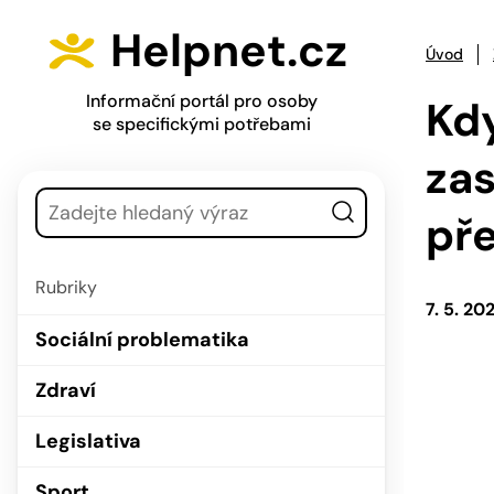
Přejít na hlavní menu
Přejít na obsah
Helpnet.cz
Úvod
Informační portál pro osoby
Kdy
se specifickými potřebami
zas
Vyhledávání
př
Rubriky
7. 5. 20
Sociální problematika
Zdraví
Legislativa
Sport