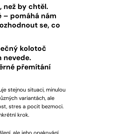
než by chtěl.
čné – pomáhá nám
 rozhodnout se, co
nečný kolotoč
m nevede.
ěrné přemítání
e stejnou situaci, minulou
ůzných variantách, ale
st, stres a pocit bezmoci.
krétní krok.
ení, ale jeho opakování