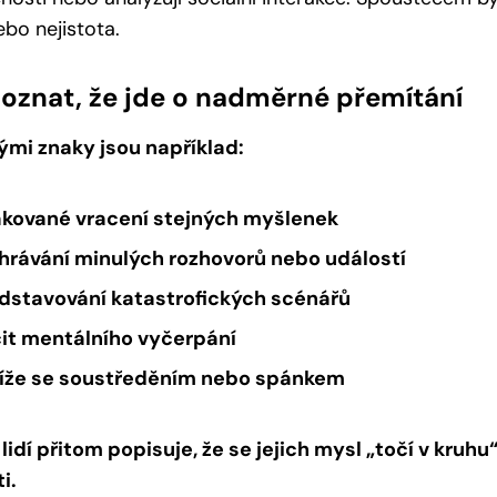
ebo nejistota.
oznat, že jde o nadměrné přemítání
ými znaky jsou například:
kované vracení stejných myšlenek
hrávání minulých rozhovorů nebo událostí
dstavování katastrofických scénářů
it mentálního vyčerpání
íže se soustředěním nebo spánkem
idí přitom popisuje, že se jejich mysl „točí v kruhu“
i.