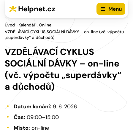
Přejít na hlavní menu
Přejít na obsah
Helpnet.cz
Menu
Úvod
Kalendář
Online
VZDĚLÁVACÍ CYKLUS SOCIÁLNÍ DÁVKY – on-line (vč. výpočtu
„superdávky“ a důchodů)
VZDĚLÁVACÍ CYKLUS
SOCIÁLNÍ DÁVKY – on-line
(vč. výpočtu „superdávky“
a důchodů)
Datum konání:
9. 6. 2026
Čas:
09:00–15:00
Místo:
on-line