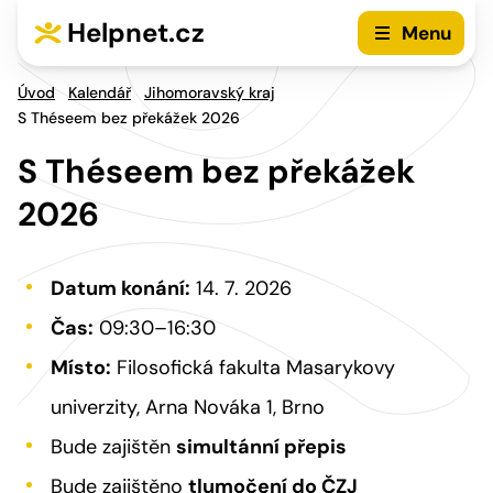
Přejít na hlavní menu
Přejít na obsah
Helpnet.cz
Menu
Úvod
Kalendář
Jihomoravský kraj
S Théseem bez překážek 2026
S Théseem bez překážek
2026
Datum konání:
14. 7. 2026
Čas:
09:30–16:30
Místo:
Filosofická fakulta Masarykovy
univerzity, Arna Nováka 1, Brno
Bude zajištěn
simultánní přepis
Bude zajištěno
tlumočení do ČZJ