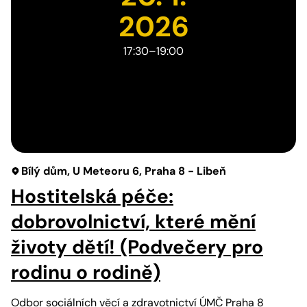
2026
17:30–19:00
Bílý dům, U Meteoru 6, Praha 8 - Libeň
Hostitelská péče:
dobrovolnictví, které mění
životy dětí! (Podvečery pro
rodinu o rodině)
Odbor sociálních věcí a zdravotnictví ÚMČ Praha 8