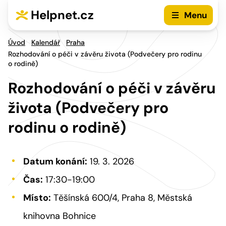
Přejít na hlavní menu
Přejít na obsah
Helpnet.cz
Menu
Úvod
Kalendář
Praha
Rozhodování o péči v závěru života (Podvečery pro rodinu
o rodině)
Rozhodování o péči v závěru
života (Podvečery pro
rodinu o rodině)
Datum konání:
19. 3. 2026
Čas:
17:30-19:00
Místo:
Těšínská 600/4, Praha 8, Městská
knihovna Bohnice