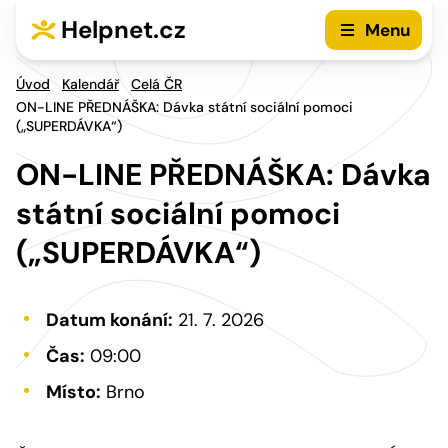
Přejít na hlavní menu
Přejít na obsah
Helpnet.cz
Menu
Úvod
Kalendář
Celá ČR
ON-LINE PŘEDNÁŠKA: Dávka státní sociální pomoci
(„SUPERDÁVKA“)
ON-LINE PŘEDNÁŠKA: Dávka
státní sociální pomoci
(„SUPERDÁVKA“)
Datum konání:
21. 7. 2026
Čas:
09:00
Místo:
Brno