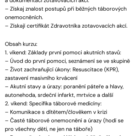
a dokumentaci zotavovacích akcí.
– Získaj znalost postupů při běžných táborových
onemocněních.
– Získají certifikát Zdravotníka zotavovacích akcí.
Obsah kurzu:
1. víkend: Základy první pomoci akutních stavů:
– Úvod do první pomoci, seznámení se ve skupině
– Život zachraňující úkony: Resuscitace (KPR),
zastavení masivního krvácení
– Akutní stavy a úrazy: poranění páteře a hlavy,
autonehoda, srdeční infarkt, mrtvice a další
2. víkend: Specifika táborové medicíny:
– Komunikace s dítětem/člověkem v krizi
– Časté táborové onemocnění a úrazy (hodí se
pro všechny děti, ne jen na táboře)