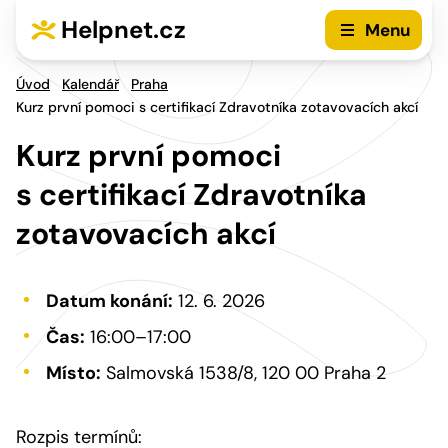
Přejít na hlavní menu
Přejít na obsah
Helpnet.cz
Menu
Úvod
Kalendář
Praha
Kurz první pomoci s certifikací Zdravotníka zotavovacích akcí
Kurz první pomoci
s certifikací Zdravotníka
zotavovacích akcí
Datum konání:
12. 6. 2026
Čas:
16:00–17:00
Místo:
Salmovská 1538/8, 120 00 Praha 2
Rozpis termínů: