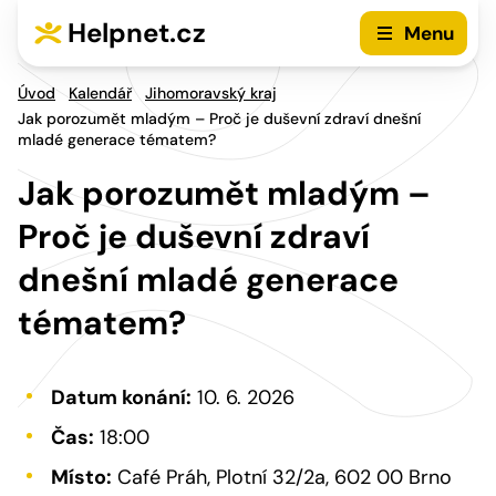
Přejít na hlavní menu
Přejít na obsah
Helpnet.cz
Menu
Úvod
Kalendář
Jihomoravský kraj
Jak porozumět mladým – Proč je duševní zdraví dnešní
mladé generace tématem?
Jak porozumět mladým –
Proč je duševní zdraví
dnešní mladé generace
tématem?
Datum konání:
10. 6. 2026
Čas:
18:00
Místo:
Café Práh, Plotní 32/2a, 602 00 Brno