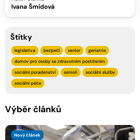
Ivana Šmídová
Štítky
legislativa
bezpečí
senior
geriatrie
domov pro osoby se zdravotním postižením
sociální poradenství
senioři
sociální služby
sociální péče
Výběr článků
Nový článek