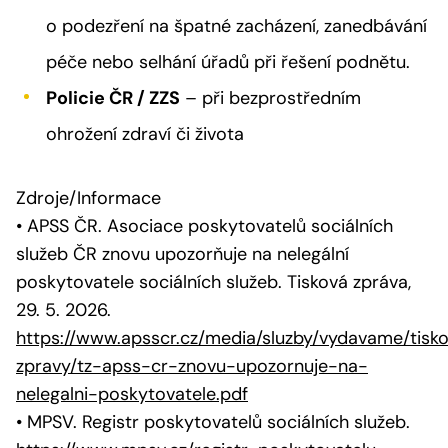
o podezření na špatné zacházení, zanedbávání
péče nebo selhání úřadů při řešení podnětu.
Policie ČR / ZZS
– při bezprostředním
ohrožení zdraví či života
Zdroje/Informace
• APSS ČR. Asociace poskytovatelů sociálních
služeb ČR znovu upozorňuje na nelegální
poskytovatele sociálních služeb. Tisková zpráva,
29. 5. 2026.
https://www.apsscr.cz/media/sluzby/vydavame/tisk
zpravy/tz-apss-cr-znovu-upozornuje-na-
nelegalni-poskytovatele.pdf
• MPSV. Registr poskytovatelů sociálních služeb.