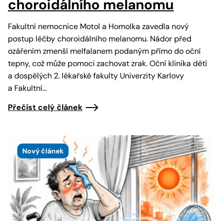
choroidálního melanomu
Fakultní nemocnice Motol a Homolka zavedla nový
postup léčby choroidálního melanomu. Nádor před
ozářením zmenší melfalanem podaným přímo do oční
tepny, což může pomoci zachovat zrak. Oční klinika dětí
a dospělých 2. lékařské fakulty Univerzity Karlovy
a Fakultní…
Přečíst celý článek
Nový článek