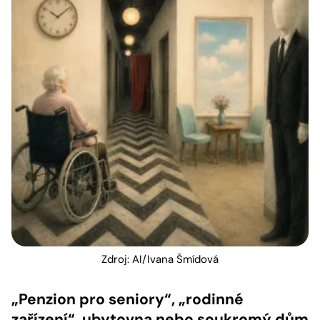
Zdroj: AI/Ivana Šmídová
„Penzion pro seniory“, „rodinné
zařízení“, ubytovna nebo soukromý dům