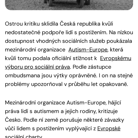
Ostrou kritiku sklidila Česká republika kvůli
nedostatečné podpoře lidí s postižením. Na nízkou
dostupnost vhodných sociálních služeb poukázala
mezinárodní organizace
Autism-Europe
, která
kvůli tomu podala oficiální stížnost k
Evropskému
výboru pro sociální práva
. Podle zástupce
ombudsmana jsou výtky oprávněné. I on na stejné
problémy upozorňoval v průběhu let opakovaně.
Mezinárodní organizace Autism-Europe, hájící
práva lidí s autismem a jejich rodiny, kritizuje
Česko. Podle ní země porušuje některé závazky
vůči lidem s postižením vyplývající z
Evropské
sociální charty
.