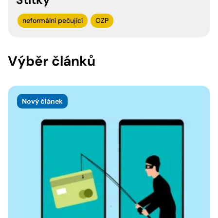
neformální pečující
OZP
Výběr článků
Nový článek