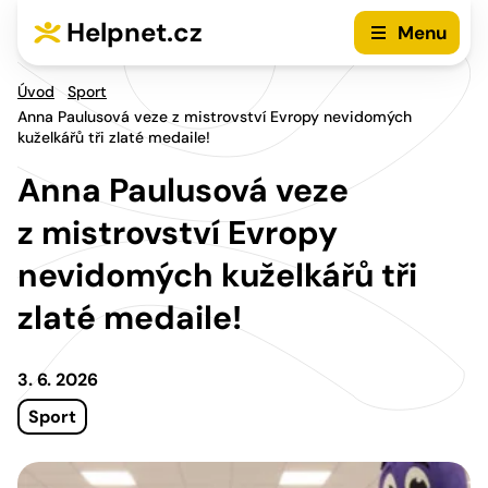
Přejít na hlavní menu
Přejít na obsah
Helpnet.cz
Menu
Úvod
Sport
Anna Paulusová veze z mistrovství Evropy nevidomých
kuželkářů tři zlaté medaile!
Anna Paulusová veze
z mistrovství Evropy
nevidomých kuželkářů tři
zlaté medaile!
3. 6. 2026
Sport