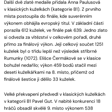
Další dvě zlaté medaile přidala Anna Paulusová
v klasických kuželkách (kategorie B1). Z prvního
místa postoupila do finále, kde suverénním
výkonem obhájila evropský titul. V základní části
porazila 612 kuželek, ve finále pak 639. Jedno zlato
si odvezla za vítězství v celkovém pořadí, druhé
přímo za finálový výkon. Její celkový součet 1251
kuželek byl o třídu lepší než výsledek stříbrné
Rumunky (1072). Elišce Čermákové se v klasice
bohužel nedařilo; výkon 459 bodů stačil mezi
deseti kuželkářkami na 8. místo, přičemž od
finálové šestice ji dělilo 33 kuželek.
Velké překvapení předvedl v klasických kuželkách
v kategorii B1 Pavel Gut. V nabité konkurenci 18
hráčů obsadil skvělé 9. místo výkonem 538