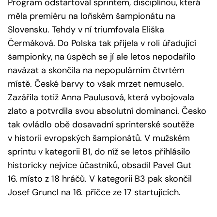
Program odstartoval sprintem, disciplínou, která
měla premiéru na loňském šampionátu na
Slovensku. Tehdy v ní triumfovala Eliška
Čermáková. Do Polska tak přijela v roli úřadující
šampionky, na úspěch se jí ale letos nepodařilo
navázat a skončila na nepopulárním čtvrtém
místě. České barvy to však mrzet nemuselo.
Zazářila totiž Anna Paulusová, která vybojovala
zlato a potvrdila svou absolutní dominanci. Česko
tak ovládlo obě dosavadní sprinterské soutěže
v historii evropských šampionátů. V mužském
sprintu v kategorii B1, do níž se letos přihlásilo
historicky nejvíce účastníků, obsadil Pavel Gut
16. místo z 18 hráčů. V kategorii B3 pak skončil
Josef Gruncl na 16. příčce ze 17 startujících.