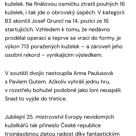
kuželek. Na finálovou osmičku ztratil pouhých 16
kuželek, i tak jde o obrovský úspěch. V kategorii
B3 skončil Josef Gruncl na 14. pozici ze 16
startujících. Vzhledem k tomu, že nedávno
prodělal operaci a teprve se vrací do formy, je
výkon 713 poražených kuželek – a zároveň jeho
osobní rekord – vynikajícím výsledkem.
V soutěži dvojic nastoupila Anna Paulusová
s Pavlem Gutem. Ačkoliv vyhráli jednu hru,
v rozstřelu bohužel podobně jako loni neuspěli.
Snad to vyjde do třetice.
Jubilejní 25. mistrovství Evropy nevidomých
kuželkářů tak přineslo České republice
trojnásobnou zlatou radost díky fantastickým