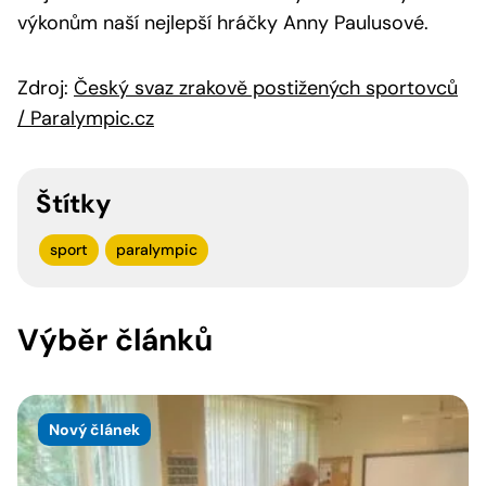
výkonům naší nejlepší hráčky Anny Paulusové.
Zdroj:
Český svaz zrakově postižených sportovců
/ Paralympic.cz
Štítky
sport
paralympic
Výběr článků
Nový článek