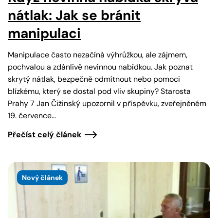
nátlak: Jak se bránit
manipulaci
Manipulace často nezačíná výhrůžkou, ale zájmem,
pochvalou a zdánlivě nevinnou nabídkou. Jak poznat
skrytý nátlak, bezpečně odmítnout nebo pomoci
blízkému, který se dostal pod vliv skupiny? Starosta
Prahy 7 Jan Čižinský upozornil v příspěvku, zveřejněném
19. července…
Přečíst celý článek
Nový článek