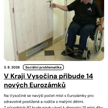
3. 8. 2026
Sociální problematika
V Kraji Vysočina přibude 14
nových Eurozámků
Na Vysočině se navýší počet míst s Eurozámky pro
zdravotně postižené a rodiče s malými dětmi.
Z původních 97 bude nově v kraji k dispozici 111 míst díky