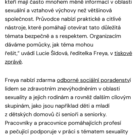
kteří mají často mnohem méně informací v oblasti
sexuální a vztahové výchovy než většinová
společnost. Průvodce nabízí praktické a citlivé
nástroje, které pomáhají otevírat tato důležitá
témata bezpečně a s respektem. Organizacím
dáváme pomůcky, jak téma mohou
řešit,“
uvádí Lucie Šídová, ředitelka Freya, v
tiskové
zprávě
.
Freya nabízí zdarma
odborné sociální poradenstv
í
lidem se zdravotním znevýhodněním v oblasti
sexuality a jejich rodinám a rovněž dalším cílovým
skupinám, jako jsou například děti a mladí
z dětských domovů či senioři a seniorky.
Pracovníky a pracovnice pomáhajících profesí
a pečující podporuje v práci s tématem sexuality